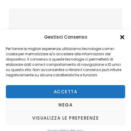
Gestisci Consenso
Per fornire le migliori esperienze, utilizziamo tecnologie come i
cookie per memorizzare e/o accedere alle informazioni del
dispositivo. Il consenso a queste tecnologie ci permetterà di
elaborare dati come il comportamento di navigazione o ID unici
su questo sito. Non acconsentire o ritirare il consenso può influire
negativamente su alcune caratteristiche e funzioni.
ACCETTA
NEGA
VISUALIZZA LE PREFERENZE
Copyright © 2026
Ilblogger.it
. All Rights Reserved.
Privacy
Catch Mag by
Catch Themes