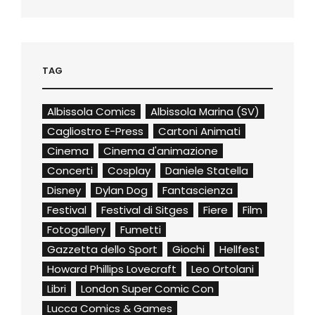
TAG
Albissola Comics
Albissola Marina (SV)
Cagliostro E-Press
Cartoni Animati
Cinema
Cinema d'animazione
Concerti
Cosplay
Daniele Statella
Disney
Dylan Dog
Fantascienza
Festival
Festival di Sitges
Fiere
Film
Fotogallery
Fumetti
Gazzetta dello Sport
Giochi
Hellfest
Howard Phillips Lovecraft
Leo Ortolani
Libri
London Super Comic Con
Lucca Comics & Games