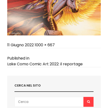
Posted
Full
11 Giugno 2022
1000 × 667
on
size
Navigazione
Published in
Lake Como Comic Art 2022: il reportage
articoli
CERCA NEL SITO
Search
SEARCH
for: