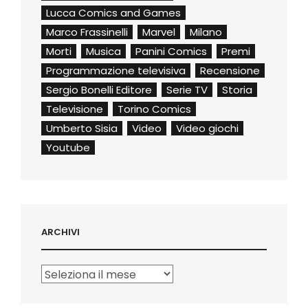
Lucca Comics and Games
Marco Frassinelli
Marvel
Milano
Morti
Musica
Panini Comics
Premi
Programmazione televisiva
Recensione
Sergio Bonelli Editore
Serie TV
Storia
Televisione
Torino Comics
Umberto Sisia
Video
Video giochi
Youtube
ARCHIVI
Archivi