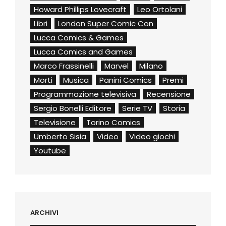
Howard Phillips Lovecraft
Leo Ortolani
Libri
London Super Comic Con
Lucca Comics & Games
Lucca Comics and Games
Marco Frassinelli
Marvel
Milano
Morti
Musica
Panini Comics
Premi
Programmazione televisiva
Recensione
Sergio Bonelli Editore
Serie TV
Storia
Televisione
Torino Comics
Umberto Sisia
Video
Video giochi
Youtube
ARCHIVI