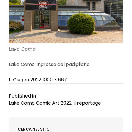
Lake Como
Lake Como: ingresso del padiglione
Posted
Full
11 Giugno 2022
1000 × 667
on
size
Navigazione
Published in
Lake Como Comic Art 2022: il reportage
articoli
CERCA NEL SITO