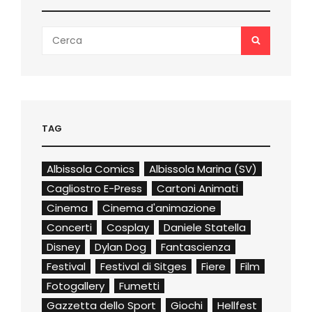
Search
SEARCH
for:
TAG
Albissola Comics
Albissola Marina (SV)
Cagliostro E-Press
Cartoni Animati
Cinema
Cinema d'animazione
Concerti
Cosplay
Daniele Statella
Disney
Dylan Dog
Fantascienza
Festival
Festival di Sitges
Fiere
Film
Fotogallery
Fumetti
Gazzetta dello Sport
Giochi
Hellfest