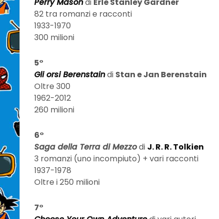
Perry Mason
di
Erle Stanley Gardner
82 tra romanzi e racconti
1933-1970
300 milioni
5°
Gli orsi Berenstain
di
Stan e Jan Berenstain
Oltre 300
1962-2012
260 milioni
6°
Saga della Terra di Mezzo
di
J. R. R. Tolkien
3 romanzi (uno incompiuto) + vari racconti
1937-1978
Oltre i 250 milioni
7°