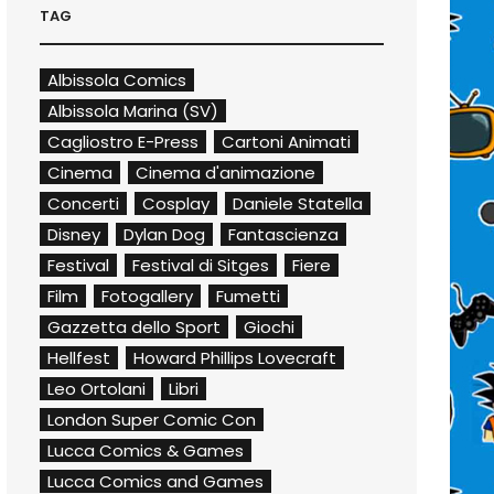
TAG
Albissola Comics
Albissola Marina (SV)
Cagliostro E-Press
Cartoni Animati
Cinema
Cinema d'animazione
Concerti
Cosplay
Daniele Statella
Disney
Dylan Dog
Fantascienza
Festival
Festival di Sitges
Fiere
Film
Fotogallery
Fumetti
Gazzetta dello Sport
Giochi
Hellfest
Howard Phillips Lovecraft
Leo Ortolani
Libri
London Super Comic Con
Lucca Comics & Games
Lucca Comics and Games