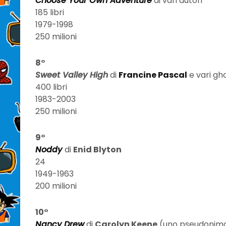
Choose Your Own Adventure
di vari autori
185 libri
1979-1998
250 milioni
8°
Sweet Valley High
di
Francine Pascal
e vari gh
400 libri
1983-2003
250 milioni
9°
Noddy
di
Enid Blyton
24
1949-1963
200 milioni
10°
Nancy Drew
di
Carolyn Keene
(uno pseudonimo 