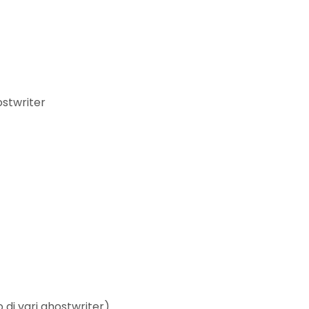
ostwriter
di vari ghostwriter)