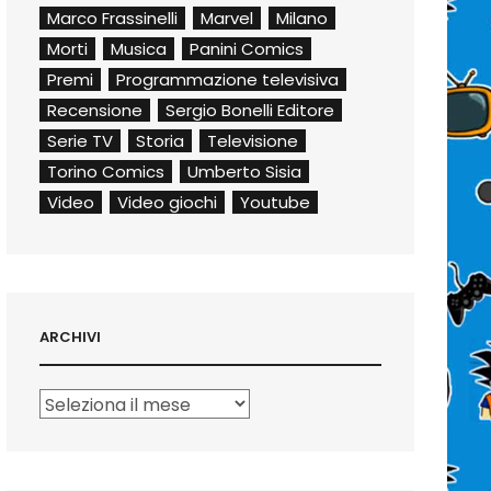
Marco Frassinelli
Marvel
Milano
Morti
Musica
Panini Comics
Premi
Programmazione televisiva
Recensione
Sergio Bonelli Editore
Serie TV
Storia
Televisione
Torino Comics
Umberto Sisia
Video
Video giochi
Youtube
ARCHIVI
Archivi