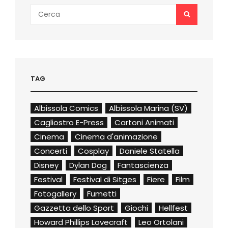
Search
SEARCH
for:
TAG
Albissola Comics
Albissola Marina (SV)
Cagliostro E-Press
Cartoni Animati
Cinema
Cinema d'animazione
Concerti
Cosplay
Daniele Statella
Disney
Dylan Dog
Fantascienza
Festival
Festival di Sitges
Fiere
Film
Fotogallery
Fumetti
Gazzetta dello Sport
Giochi
Hellfest
Howard Phillips Lovecraft
Leo Ortolani