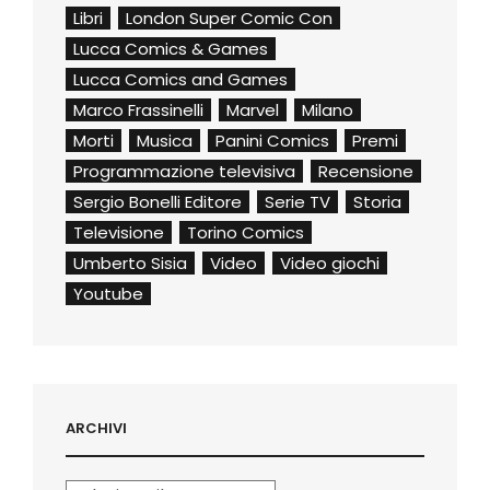
Libri
London Super Comic Con
Lucca Comics & Games
Lucca Comics and Games
Marco Frassinelli
Marvel
Milano
Morti
Musica
Panini Comics
Premi
Programmazione televisiva
Recensione
Sergio Bonelli Editore
Serie TV
Storia
Televisione
Torino Comics
Umberto Sisia
Video
Video giochi
Youtube
ARCHIVI