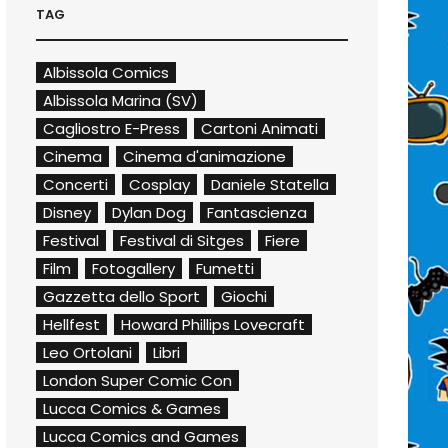
TAG
Albissola Comics
Albissola Marina (SV)
Cagliostro E-Press
Cartoni Animati
Cinema
Cinema d'animazione
Concerti
Cosplay
Daniele Statella
Disney
Dylan Dog
Fantascienza
Festival
Festival di Sitges
Fiere
Film
Fotogallery
Fumetti
Gazzetta dello Sport
Giochi
Hellfest
Howard Phillips Lovecraft
Leo Ortolani
Libri
London Super Comic Con
Lucca Comics & Games
Lucca Comics and Games