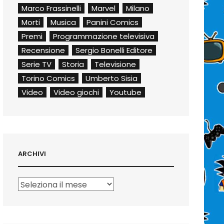
Marco Frassinelli
Marvel
Milano
Morti
Musica
Panini Comics
Premi
Programmazione televisiva
Recensione
Sergio Bonelli Editore
Serie TV
Storia
Televisione
Torino Comics
Umberto Sisia
Video
Video giochi
Youtube
ARCHIVI
Archivi