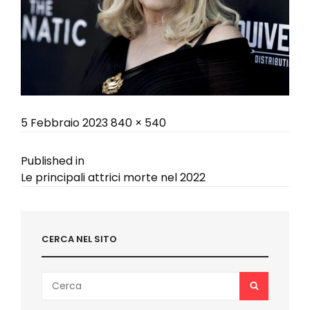
Posted
Full
5 Febbraio 2023
840 × 540
on
size
Navigazione
Published in
Le principali attrici morte nel 2022
articoli
CERCA NEL SITO
Search
SEARCH
for: