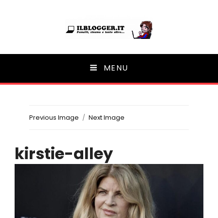
Ilblogger.it
MENU
Il portalino di blog |
Previous Image
Next Image
kirstie-alley