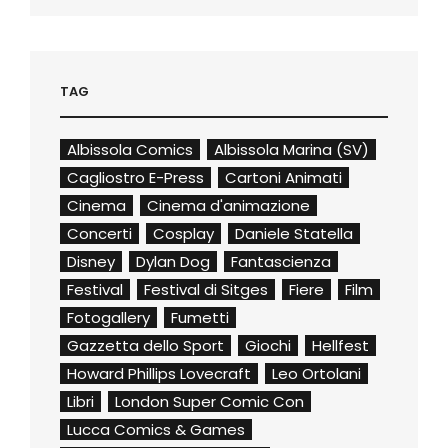
TAG
Albissola Comics
Albissola Marina (SV)
Cagliostro E-Press
Cartoni Animati
Cinema
Cinema d'animazione
Concerti
Cosplay
Daniele Statella
Disney
Dylan Dog
Fantascienza
Festival
Festival di Sitges
Fiere
Film
Fotogallery
Fumetti
Gazzetta dello Sport
Giochi
Hellfest
Howard Phillips Lovecraft
Leo Ortolani
Libri
London Super Comic Con
Lucca Comics & Games