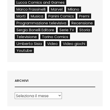
Lucca Comics and Games
Marco Frassinelli
Marvel
Milano
Morti
Musica
Panini Comics
Premi
Programmazione televisiva
Recensione
Sergio Bonelli Editore
Serie TV
Storia
Televisione
Torino Comics
Umberto Sisia
Video
Video giochi
Youtube
ARCHIVI
Archivi