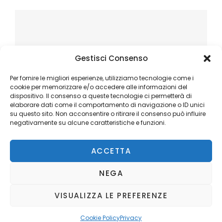
Gestisci Consenso
Per fornire le migliori esperienze, utilizziamo tecnologie come i
cookie per memorizzare e/o accedere alle informazioni del
dispositivo. Il consenso a queste tecnologie ci permetterà di
elaborare dati come il comportamento di navigazione o ID unici
su questo sito. Non acconsentire o ritirare il consenso può influire
negativamente su alcune caratteristiche e funzioni.
ACCETTA
NEGA
VISUALIZZA LE PREFERENZE
Copyright © 2026
Ilblogger.it
. All Rights Reserved.
Privacy
Catch Mag by
Catch Themes
Cookie Policy
Privacy