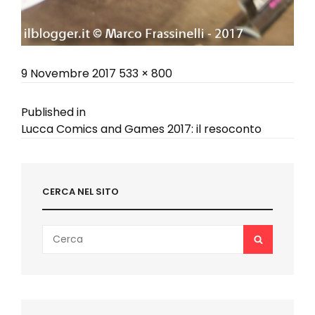
Posted
Full
9 Novembre 2017
533 × 800
on
size
Navigazione
Published in
Lucca Comics and Games 2017: il resoconto
articoli
CERCA NEL SITO
Search
SEARCH
for: