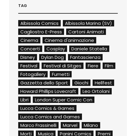
TAG
Albissola Comics
Albissola Marina (SV)
Cagliostro E-Press
Cartoni Animati
Cinema
Cinema d'animazione
Concerti
Cosplay
Daniele Statella
Disney
Dylan Dog
Fantascienza
Festival
Festival di Sitges
Fiere
Film
Fotogallery
Fumetti
Gazzetta dello Sport
Giochi
Hellfest
Howard Phillips Lovecraft
Leo Ortolani
Libri
London Super Comic Con
Lucca Comics & Games
Lucca Comics and Games
Marco Frassinelli
Marvel
Milano
Morti
Musica
Panini Comics
Premi