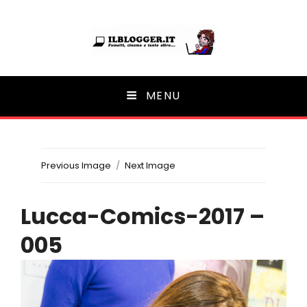
Ilblogger.it
MENU
Il portalino di blog |
Previous Image
Next Image
Lucca-Comics-2017 –
005