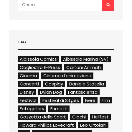
Search
SEARCH
for:
TAG
Albissola Comics
Albissola Marina (SV)
Cagliostro E-Press
Cartoni Animati
Cinema
Cinema d'animazione
Concerti
Cosplay
Daniele Statella
Disney
Dylan Dog
Fantascienza
Festival
Festival di Sitges
Fiere
Film
Fotogallery
Fumetti
Gazzetta dello Sport
Giochi
Hellfest
Howard Phillips Lovecraft
Leo Ortolani