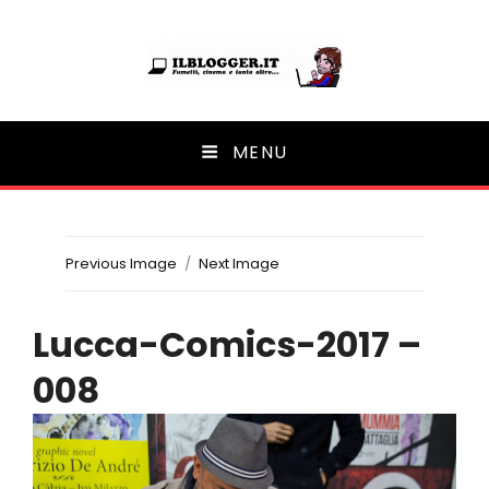
Ilblogger.it
MENU
Il portalino di blog |
Previous Image
Next Image
Lucca-Comics-2017 –
008