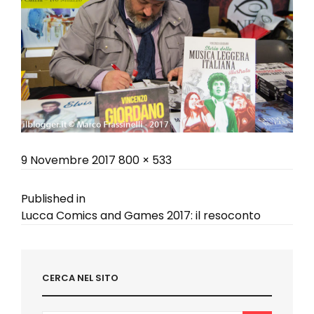
Posted
Full
9 Novembre 2017
800 × 533
on
size
Navigazione
Published in
Lucca Comics and Games 2017: il resoconto
articoli
CERCA NEL SITO