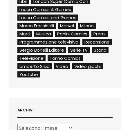
Libri
London Super Comic Con
Lucca Comics & Games
Lucca Comics and Games
Marco Frassinelli
Marvel
Milano
Morti
Musica
Panini Comics
Premi
Programmazione televisiva
Recensione
Sergio Bonelli Editore
Serie TV
Storia
Televisione
Torino Comics
Umberto Sisia
Video
Video giochi
Youtube
ARCHIVI
Archivi