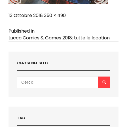
Posted
Full
13 Ottobre 2018
350 × 490
on
size
Navigazione
Published in
Lucca Comics & Games 2018: tutte le location
articoli
CERCA NEL SITO
Search
SEARCH
for:
TAG