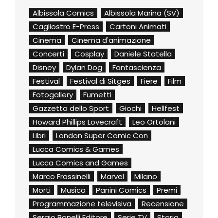
Albissola Comics
Albissola Marina (SV)
Cagliostro E-Press
Cartoni Animati
Cinema
Cinema d'animazione
Concerti
Cosplay
Daniele Statella
Disney
Dylan Dog
Fantascienza
Festival
Festival di Sitges
Fiere
Film
Fotogallery
Fumetti
Gazzetta dello Sport
Giochi
Hellfest
Howard Phillips Lovecraft
Leo Ortolani
Libri
London Super Comic Con
Lucca Comics & Games
Lucca Comics and Games
Marco Frassinelli
Marvel
Milano
Morti
Musica
Panini Comics
Premi
Programmazione televisiva
Recensione
Sergio Bonelli Editore
Serie TV
Storia