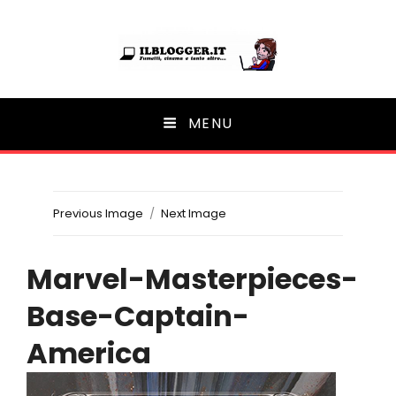
Ilblogger.it
MENU
Il portalino di blog |
Previous Image
Next Image
Marvel-Masterpieces-
Base-Captain-
America