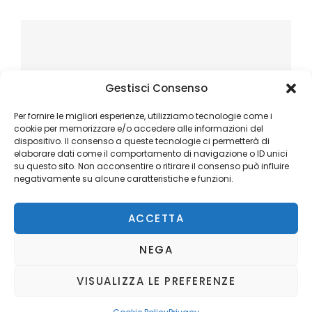
Gestisci Consenso
Per fornire le migliori esperienze, utilizziamo tecnologie come i
cookie per memorizzare e/o accedere alle informazioni del
dispositivo. Il consenso a queste tecnologie ci permetterà di
elaborare dati come il comportamento di navigazione o ID unici
su questo sito. Non acconsentire o ritirare il consenso può influire
negativamente su alcune caratteristiche e funzioni.
ACCETTA
NEGA
VISUALIZZA LE PREFERENZE
Copyright © 2026
Ilblogger.it
. All Rights Reserved.
Privacy
Catch Mag by
Catch Themes