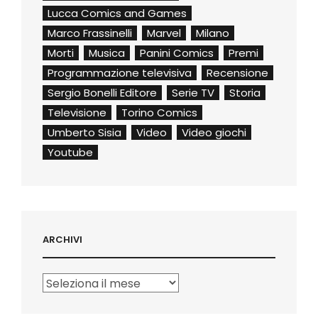
Lucca Comics and Games
Marco Frassinelli
Marvel
Milano
Morti
Musica
Panini Comics
Premi
Programmazione televisiva
Recensione
Sergio Bonelli Editore
Serie TV
Storia
Televisione
Torino Comics
Umberto Sisia
Video
Video giochi
Youtube
ARCHIVI
Archivi