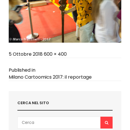
Posted
Full
5 Ottobre 2018
600 × 400
on
size
Navigazione
Published in
Milano Cartoomics 2017: il reportage
articoli
CERCA NEL SITO
Search
SEARCH
for: