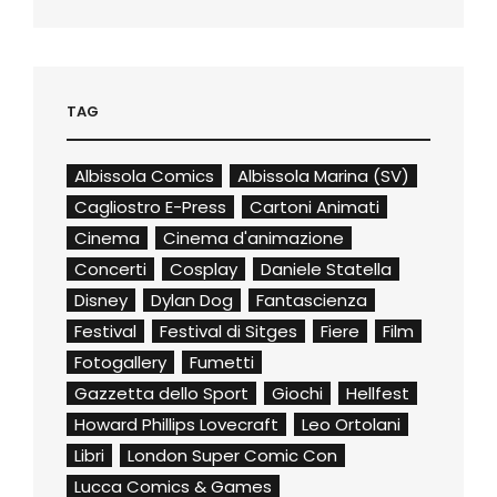
TAG
Albissola Comics
Albissola Marina (SV)
Cagliostro E-Press
Cartoni Animati
Cinema
Cinema d'animazione
Concerti
Cosplay
Daniele Statella
Disney
Dylan Dog
Fantascienza
Festival
Festival di Sitges
Fiere
Film
Fotogallery
Fumetti
Gazzetta dello Sport
Giochi
Hellfest
Howard Phillips Lovecraft
Leo Ortolani
Libri
London Super Comic Con
Lucca Comics & Games