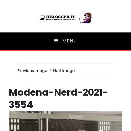
Ilblogger.it
MENU
Il portalino di blog |
Previous Image
Next Image
Modena-Nerd-2021-
3554