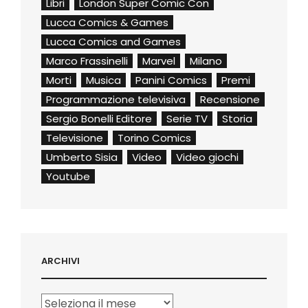
Libri
London Super Comic Con
Lucca Comics & Games
Lucca Comics and Games
Marco Frassinelli
Marvel
Milano
Morti
Musica
Panini Comics
Premi
Programmazione televisiva
Recensione
Sergio Bonelli Editore
Serie TV
Storia
Televisione
Torino Comics
Umberto Sisia
Video
Video giochi
Youtube
ARCHIVI
Archivi