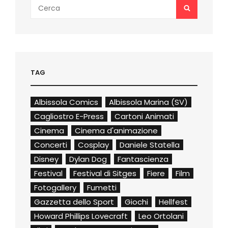
Search
SEARCH
for:
TAG
Albissola Comics
Albissola Marina (SV)
Cagliostro E-Press
Cartoni Animati
Cinema
Cinema d'animazione
Concerti
Cosplay
Daniele Statella
Disney
Dylan Dog
Fantascienza
Festival
Festival di Sitges
Fiere
Film
Fotogallery
Fumetti
Gazzetta dello Sport
Giochi
Hellfest
Howard Phillips Lovecraft
Leo Ortolani