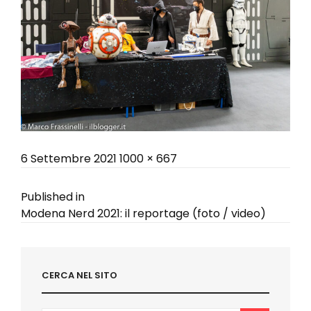
Posted
Full
6 Settembre 2021
1000 × 667
on
size
Navigazione
Published in
Modena Nerd 2021: il reportage (foto / video)
articoli
CERCA NEL SITO