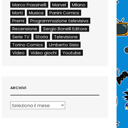
Marco Frassinelli
Marvel
Milano
Morti
Musica
Panini Comics
Premi
Programmazione televisiva
Recensione
Sergio Bonelli Editore
Serie TV
Storia
Televisione
Torino Comics
Umberto Sisia
Video
Video giochi
Youtube
ARCHIVI
Archivi