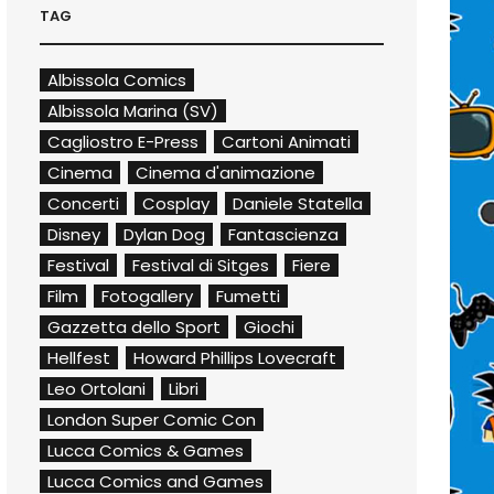
TAG
Albissola Comics
Albissola Marina (SV)
Cagliostro E-Press
Cartoni Animati
Cinema
Cinema d'animazione
Concerti
Cosplay
Daniele Statella
Disney
Dylan Dog
Fantascienza
Festival
Festival di Sitges
Fiere
Film
Fotogallery
Fumetti
Gazzetta dello Sport
Giochi
Hellfest
Howard Phillips Lovecraft
Leo Ortolani
Libri
London Super Comic Con
Lucca Comics & Games
Lucca Comics and Games