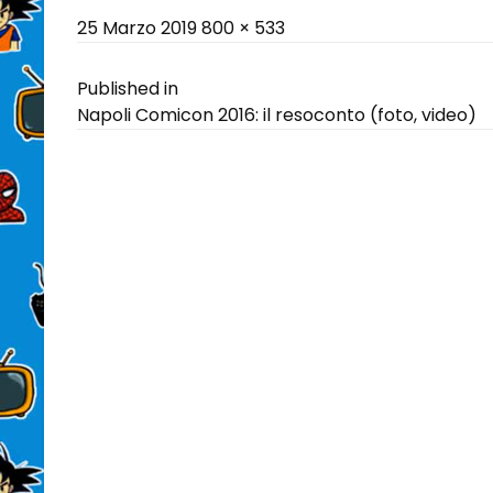
Posted
Full
25 Marzo 2019
800 × 533
on
size
Navigazione
Published in
Napoli Comicon 2016: il resoconto (foto, video)
articoli