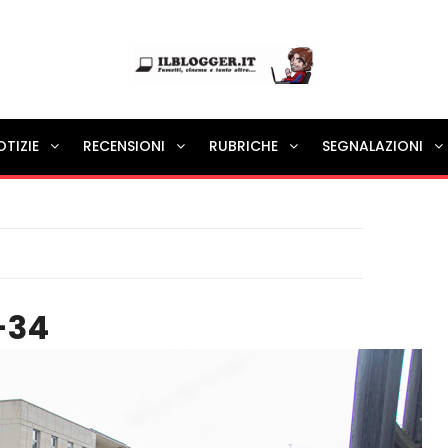
Ilblogger.it
OTIZIE
RECENSIONI
RUBRICHE
SEGNALAZIONI
Il portalino di blog |
-34