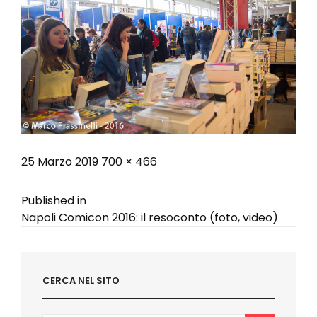
Posted
Full
25 Marzo 2019
700 × 466
on
size
Navigazione
Published in
Napoli Comicon 2016: il resoconto (foto, video)
articoli
CERCA NEL SITO