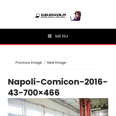
Ilblogger.it
MENU
Il portalino di blog |
Previous Image
Next Image
Napoli-Comicon-2016-
43-700×466