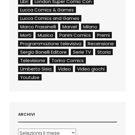
Libri
London Super Comic Con
Lucca Comics & Games
Lucca Comics and Games
Marco Frassinelli
Marvel
Milano
Morti
Musica
Panini Comics
Premi
Programmazione televisiva
Recensione
Sergio Bonelli Editore
Serie TV
Storia
Televisione
Torino Comics
Umberto Sisia
Video
Video giochi
Youtube
ARCHIVI
Archivi