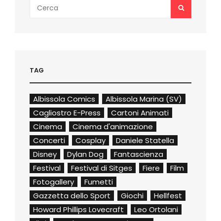
Search
SEARCH
for:
TAG
Albissola Comics
Albissola Marina (SV)
Cagliostro E-Press
Cartoni Animati
Cinema
Cinema d'animazione
Concerti
Cosplay
Daniele Statella
Disney
Dylan Dog
Fantascienza
Festival
Festival di Sitges
Fiere
Film
Fotogallery
Fumetti
Gazzetta dello Sport
Giochi
Hellfest
Howard Phillips Lovecraft
Leo Ortolani