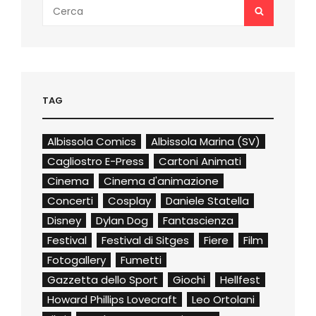
Search
SEARCH
for:
TAG
Albissola Comics
Albissola Marina (SV)
Cagliostro E-Press
Cartoni Animati
Cinema
Cinema d'animazione
Concerti
Cosplay
Daniele Statella
Disney
Dylan Dog
Fantascienza
Festival
Festival di Sitges
Fiere
Film
Fotogallery
Fumetti
Gazzetta dello Sport
Giochi
Hellfest
Howard Phillips Lovecraft
Leo Ortolani