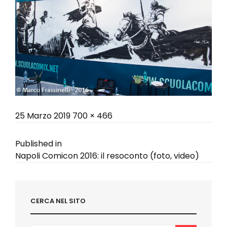
Posted
Full
25 Marzo 2019
700 × 466
on
size
Navigazione
Published in
Napoli Comicon 2016: il resoconto (foto, video)
articoli
CERCA NEL SITO