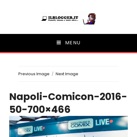
Ilblogger.it
MENU
Il portalino di blog |
Previous Image
Next Image
Napoli-Comicon-2016-
50-700×466