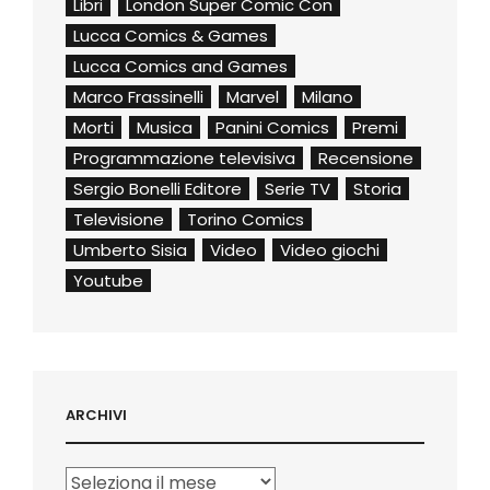
Libri
London Super Comic Con
Lucca Comics & Games
Lucca Comics and Games
Marco Frassinelli
Marvel
Milano
Morti
Musica
Panini Comics
Premi
Programmazione televisiva
Recensione
Sergio Bonelli Editore
Serie TV
Storia
Televisione
Torino Comics
Umberto Sisia
Video
Video giochi
Youtube
ARCHIVI
Archivi