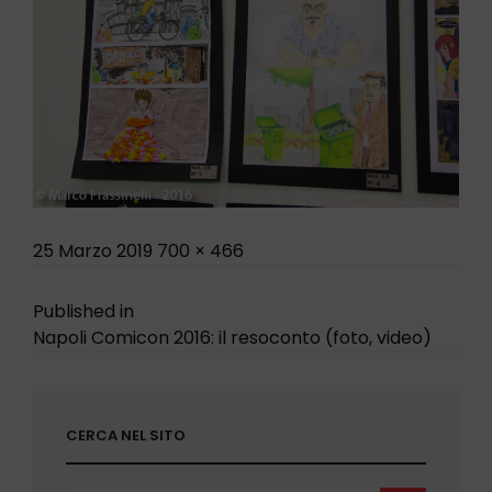
Posted
Full
25 Marzo 2019
700 × 466
on
size
Navigazione
Published in
Napoli Comicon 2016: il resoconto (foto, video)
articoli
CERCA NEL SITO