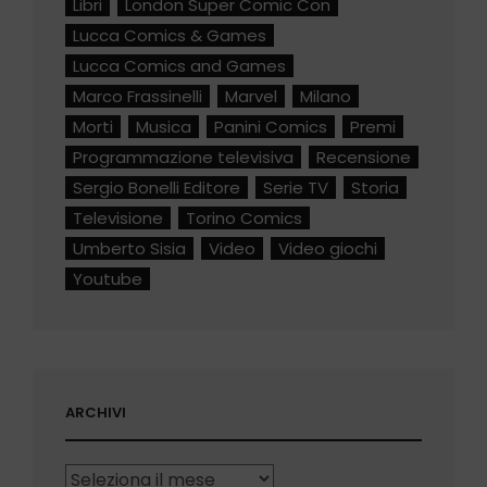
Libri
London Super Comic Con
Lucca Comics & Games
Lucca Comics and Games
Marco Frassinelli
Marvel
Milano
Morti
Musica
Panini Comics
Premi
Programmazione televisiva
Recensione
Sergio Bonelli Editore
Serie TV
Storia
Televisione
Torino Comics
Umberto Sisia
Video
Video giochi
Youtube
ARCHIVI
Archivi