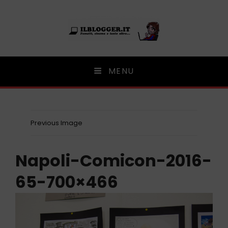
Ilblogger.it
MENU
Il portalino di blog |
Previous Image
Napoli-Comicon-2016-
65-700×466