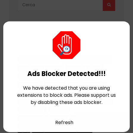
Search
SEARCH
for:
TAG
Albissola Comics
Albissola Marina (SV)
Cagliostro E-Press
Cartoni Animati
Ads Blocker Detected!!!
Cinema
Cinema d'animazione
Concerti
Cosplay
Daniele Statella
We have detected that you are using
Disney
Dylan Dog
Fantascienza
extensions to block ads. Please support us
Festival
Festival di Sitges
Fiere
Film
by disabling these ads blocker.
Fotogallery
Fumetti
Gazzetta dello Sport
Giochi
Hellfest
Refresh
Howard Phillips Lovecraft
Leo Ortolani