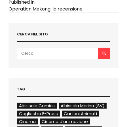
Navigazione
Published in
Operation Mekong: la recensione
articoli
CERCA NEL SITO
Search
SEARCH
for:
TAG
Albissola Comics
Albissola Marina (SV)
Cagliostro E-Press
Cartoni Animati
Cinema
Cinema d'animazione