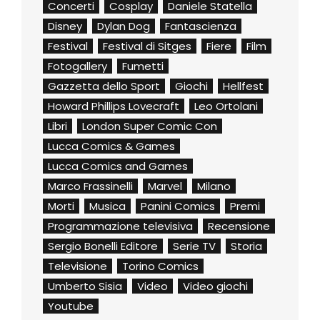
Concerti
Cosplay
Daniele Statella
Disney
Dylan Dog
Fantascienza
Festival
Festival di Sitges
Fiere
Film
Fotogallery
Fumetti
Gazzetta dello Sport
Giochi
Hellfest
Howard Phillips Lovecraft
Leo Ortolani
Libri
London Super Comic Con
Lucca Comics & Games
Lucca Comics and Games
Marco Frassinelli
Marvel
Milano
Morti
Musica
Panini Comics
Premi
Programmazione televisiva
Recensione
Sergio Bonelli Editore
Serie TV
Storia
Televisione
Torino Comics
Umberto Sisia
Video
Video giochi
Youtube