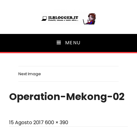
Ilblogger.it
MENU
Il portalino di blog |
Next Image
Operation-Mekong-02
Posted
Full
15 Agosto 2017
600 × 390
on
size