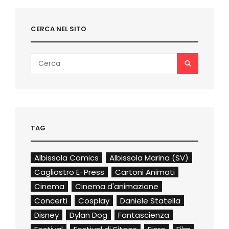
CERCA NEL SITO
Search
SEARCH
for:
TAG
Albissola Comics
Albissola Marina (SV)
Cagliostro E-Press
Cartoni Animati
Cinema
Cinema d'animazione
Concerti
Cosplay
Daniele Statella
Disney
Dylan Dog
Fantascienza