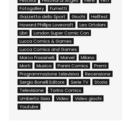
Festival
Festival di Sitges
Fiere
Film
Fotogallery
Fumetti
Gazzetta dello Sport
Giochi
Hellfest
Howard Phillips Lovecraft
Leo Ortolani
Libri
London Super Comic Con
Lucca Comics & Games
Lucca Comics and Games
Marco Frassinelli
Marvel
Milano
Morti
Musica
Panini Comics
Premi
Programmazione televisiva
Recensione
Sergio Bonelli Editore
Serie TV
Storia
Televisione
Torino Comics
Umberto Sisia
Video
Video giochi
Youtube