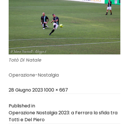
Totò Di Natale
Operazione-Nostalgia
Posted
Full
28 Giugno 2023
1000 × 667
on
size
Navigazione
Published in
Operazione Nostalgia 2023: a Ferrara la sfida tra
articoli
Totti e Del Piero