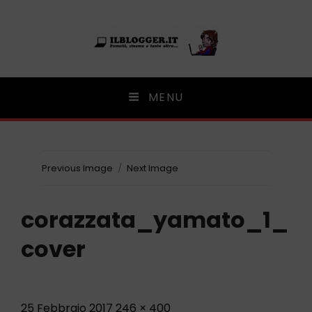
Ilblogger.it
MENU
Il portalino di blog |
Previous Image
Next Image
corazzata_yamato_1_
cover
Posted
Full
25 Febbraio 2017
246 × 400