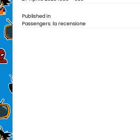
on
size
Navigazione
Published in
Passengers: la recensione
articoli