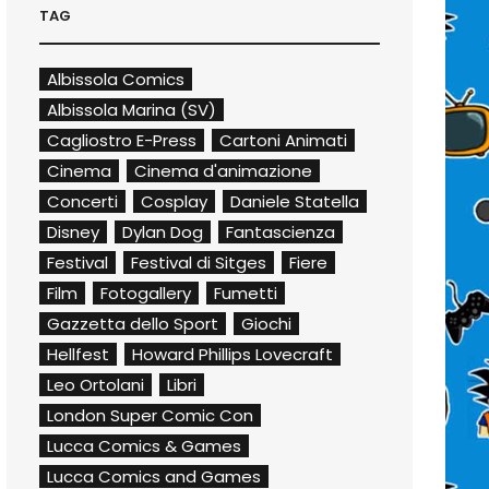
TAG
Albissola Comics
Albissola Marina (SV)
Cagliostro E-Press
Cartoni Animati
Cinema
Cinema d'animazione
Concerti
Cosplay
Daniele Statella
Disney
Dylan Dog
Fantascienza
Festival
Festival di Sitges
Fiere
Film
Fotogallery
Fumetti
Gazzetta dello Sport
Giochi
Hellfest
Howard Phillips Lovecraft
Leo Ortolani
Libri
London Super Comic Con
Lucca Comics & Games
Lucca Comics and Games