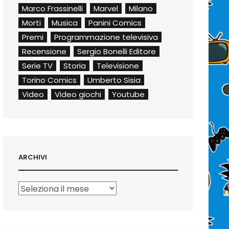
Marco Frassinelli
Marvel
Milano
Morti
Musica
Panini Comics
Premi
Programmazione televisiva
Recensione
Sergio Bonelli Editore
Serie TV
Storia
Televisione
Torino Comics
Umberto Sisia
Video
Video giochi
Youtube
ARCHIVI
Archivi