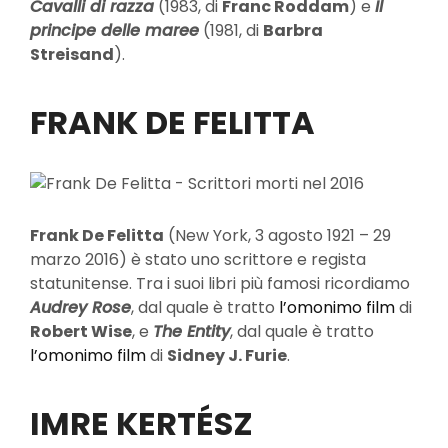
Cavalli di razza
(1983, di
Franc Roddam
) e
Il
principe delle maree
(1981, di
Barbra
Streisand
).
FRANK DE FELITTA
Frank De Felitta
(New York, 3 agosto 1921 – 29
marzo 2016) è stato uno scrittore e regista
statunitense. Tra i suoi libri più famosi ricordiamo
Audrey Rose
, dal quale è tratto
l’omonimo film
di
Robert Wise
, e
The Entity
, dal quale è tratto
l’omonimo film
di
Sidney J. Furie
.
IMRE KERTÉSZ