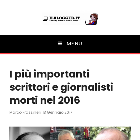
Ilblogger.it
MENU
Il portalino di blog |
I più importanti
scrittori e giornalisti
morti nel 2016
Posted
Marco Frassinelli
13 Gennaio 2017
On