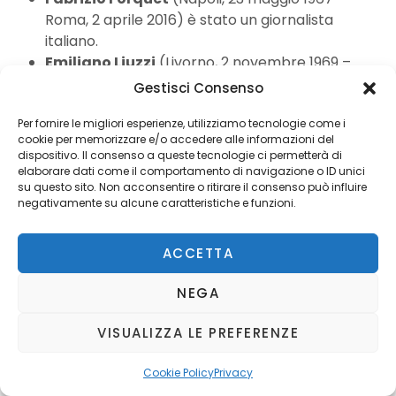
Roma, 2 aprile 2016) è stato un giornalista
italiano.
Emiliano Liuzzi
(Livorno, 2 novembre 1969 –
Roma, 6 aprile 2016) è stato un giornalista
Gestisci Consenso
italiano.
Per fornire le migliori esperienze, utilizziamo tecnologie come i
Arturo Colombo
(Milano, 1934 – Milano, 6
cookie per memorizzare e/o accedere alle informazioni del
giugno 2016) è stato uno storico e giornalista
dispositivo. Il consenso a queste tecnologie ci permetterà di
italiano.
elaborare dati come il comportamento di navigazione o ID unici
su questo sito. Non acconsentire o ritirare il consenso può influire
Michael Herr
(Syracuse, 13 aprile 1940 – New
negativamente su alcune caratteristiche e funzioni.
York, 23 giugno 2016) è stato un giornalista e
sceneggiatore statunitense.
Gianfranco Bianco
(Borgo San Dalmazzo, 4
ACCETTA
marzo 1952 – Busca, 28 giugno 2016) è stato un
NEGA
giornalista italiano.
Attilio Giordano
(Messina, 15 gennaio 1955 –
VISUALIZZA LE PREFERENZE
Roma, 1º luglio 2016) è stato un giornalista
italiano.
Cookie Policy
Privacy
Giorgio Gualerzi
(Torino, 7 dicembre 1930 –