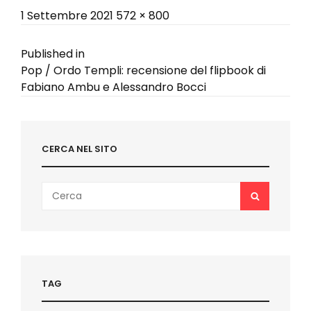
Posted
Full
1 Settembre 2021
572 × 800
on
size
Navigazione
Published in
Pop / Ordo Templi: recensione del flipbook di
articoli
Fabiano Ambu e Alessandro Bocci
CERCA NEL SITO
Search
SEARCH
for:
TAG