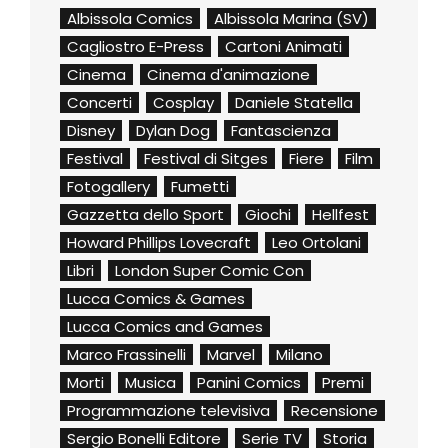
Albissola Comics
Albissola Marina (SV)
Cagliostro E-Press
Cartoni Animati
Cinema
Cinema d'animazione
Concerti
Cosplay
Daniele Statella
Disney
Dylan Dog
Fantascienza
Festival
Festival di Sitges
Fiere
Film
Fotogallery
Fumetti
Gazzetta dello Sport
Giochi
Hellfest
Howard Phillips Lovecraft
Leo Ortolani
Libri
London Super Comic Con
Lucca Comics & Games
Lucca Comics and Games
Marco Frassinelli
Marvel
Milano
Morti
Musica
Panini Comics
Premi
Programmazione televisiva
Recensione
Sergio Bonelli Editore
Serie TV
Storia