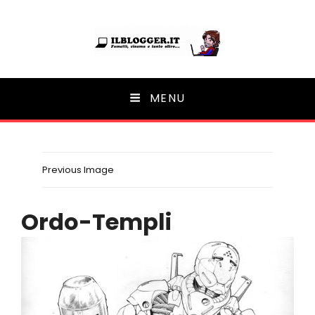
Ilblogger.it
MENU
Il portalino di blog |
Previous Image
Ordo-Templi