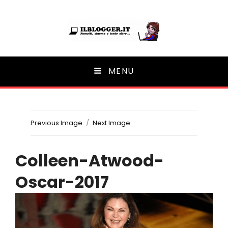
Ilblogger.it
MENU
Il portalino di blog |
Previous Image
Next Image
Colleen-Atwood-
Oscar-2017