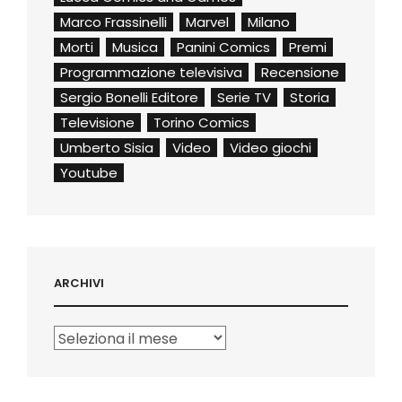
Marco Frassinelli
Marvel
Milano
Morti
Musica
Panini Comics
Premi
Programmazione televisiva
Recensione
Sergio Bonelli Editore
Serie TV
Storia
Televisione
Torino Comics
Umberto Sisia
Video
Video giochi
Youtube
ARCHIVI
Archivi