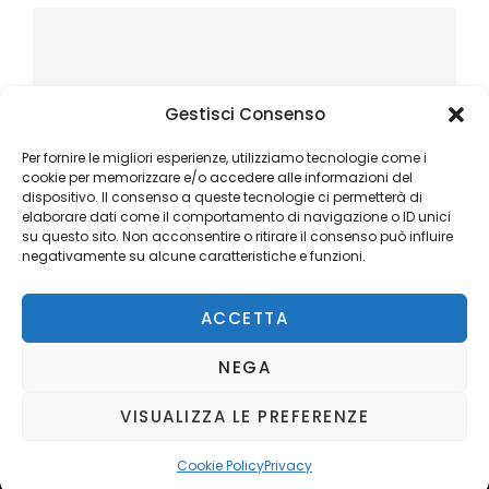
Gestisci Consenso
Per fornire le migliori esperienze, utilizziamo tecnologie come i
cookie per memorizzare e/o accedere alle informazioni del
dispositivo. Il consenso a queste tecnologie ci permetterà di
elaborare dati come il comportamento di navigazione o ID unici
su questo sito. Non acconsentire o ritirare il consenso può influire
negativamente su alcune caratteristiche e funzioni.
ACCETTA
NEGA
VISUALIZZA LE PREFERENZE
Copyright © 2026
Ilblogger.it
. All Rights Reserved.
Privacy
Catch Mag by
Catch Themes
Cookie Policy
Privacy