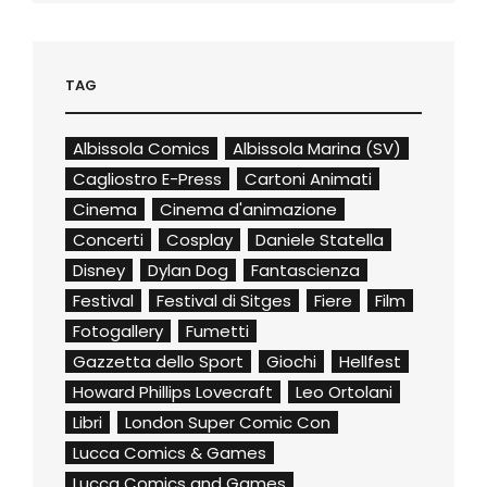
TAG
Albissola Comics
Albissola Marina (SV)
Cagliostro E-Press
Cartoni Animati
Cinema
Cinema d'animazione
Concerti
Cosplay
Daniele Statella
Disney
Dylan Dog
Fantascienza
Festival
Festival di Sitges
Fiere
Film
Fotogallery
Fumetti
Gazzetta dello Sport
Giochi
Hellfest
Howard Phillips Lovecraft
Leo Ortolani
Libri
London Super Comic Con
Lucca Comics & Games
Lucca Comics and Games