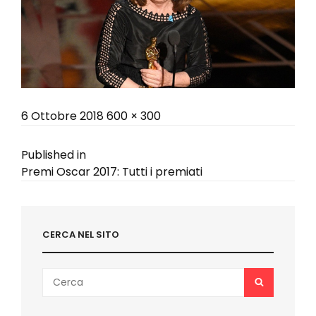
Posted
Full
6 Ottobre 2018
600 × 300
on
size
Navigazione
Published in
Premi Oscar 2017: Tutti i premiati
articoli
CERCA NEL SITO
Search
SEARCH
for: