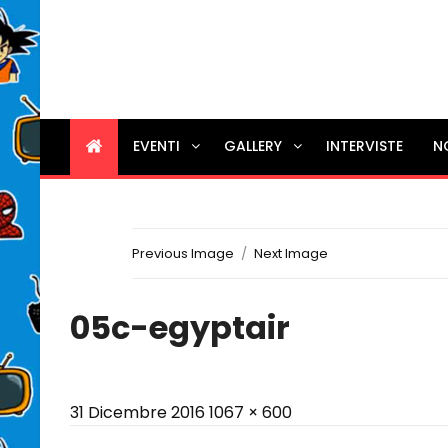
EVENTI
GALLERY
INTERVISTE
N
Previous Image
Next Image
05c-egyptair
Posted
Full
31 Dicembre 2016
1067 × 600
on
size