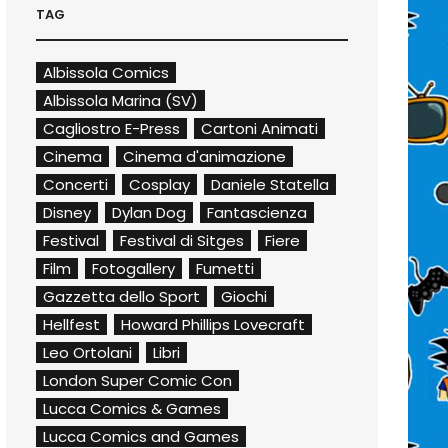
TAG
Albissola Comics
Albissola Marina (SV)
Cagliostro E-Press
Cartoni Animati
Cinema
Cinema d'animazione
Concerti
Cosplay
Daniele Statella
Disney
Dylan Dog
Fantascienza
Festival
Festival di Sitges
Fiere
Film
Fotogallery
Fumetti
Gazzetta dello Sport
Giochi
Hellfest
Howard Phillips Lovecraft
Leo Ortolani
Libri
London Super Comic Con
Lucca Comics & Games
Lucca Comics and Games