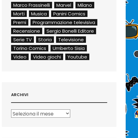
Marco Frassinelli
Marvel
Milano
Morti
Musica
Panini Comics
Premi
Programmazione televisiva
Recensione
Sergio Bonelli Editore
Serie TV
Storia
Televisione
Torino Comics
Umberto Sisia
Video
Video giochi
Youtube
ARCHIVI
Archivi