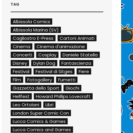
TAG
Albissola Comics
Albissola Marina (SV)
Cagliostro E-Press
Cartoni Animati
Cinema
Cinema d'animazione
Concerti
Cosplay
Daniele Statella
Disney
Dylan Dog
Fantascienza
Festival
Festival di Sitges
Fiere
Film
Fotogallery
Fumetti
Gazzetta dello Sport
Giochi
Hellfest
Howard Phillips Lovecraft
Leo Ortolani
Libri
London Super Comic Con
Lucca Comics & Games
Lucca Comics and Games