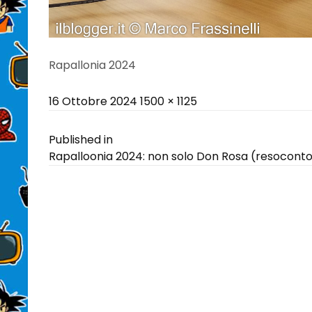
Rapallonia 2024
Posted
Full
16 Ottobre 2024
1500 × 1125
on
size
Navigazione
Published in
Rapalloonia 2024: non solo Don Rosa (resocont
articoli