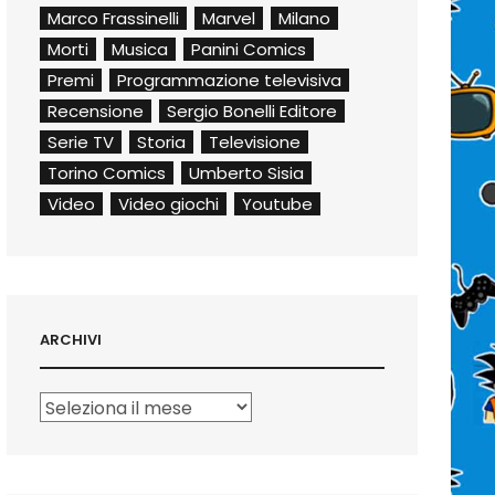
Marco Frassinelli
Marvel
Milano
Morti
Musica
Panini Comics
Premi
Programmazione televisiva
Recensione
Sergio Bonelli Editore
Serie TV
Storia
Televisione
Torino Comics
Umberto Sisia
Video
Video giochi
Youtube
ARCHIVI
Archivi