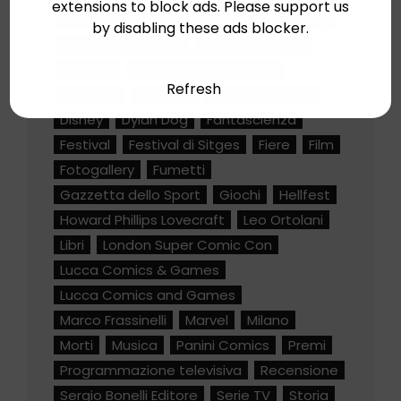
extensions to block ads. Please support us
Albissola Comics
Albissola Marina (SV)
by disabling these ads blocker.
Cagliostro E-Press
Cartoni Animati
Cinema
Cinema d'animazione
Refresh
Concerti
Cosplay
Daniele Statella
Disney
Dylan Dog
Fantascienza
Festival
Festival di Sitges
Fiere
Film
Fotogallery
Fumetti
Gazzetta dello Sport
Giochi
Hellfest
Howard Phillips Lovecraft
Leo Ortolani
Libri
London Super Comic Con
Lucca Comics & Games
Lucca Comics and Games
Marco Frassinelli
Marvel
Milano
Morti
Musica
Panini Comics
Premi
Programmazione televisiva
Recensione
Sergio Bonelli Editore
Serie TV
Storia