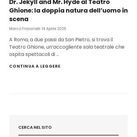
Dr. Jekyll and Mr. Hyde al Teatro
Ghione: la doppia natura dell’uomo in
scena
Posted
Marco Frassinelli
14 Aprile 2025
On
A Roma, a due passi da San Pietro, si trova il
Teatro Ghione, un’accogliente sala teatrale che
ospita spettacoli di …
DR.
CONTINUA A LEGGERE
JEKYLL
AND
MR.
HYDE
AL
TEATRO
GHIONE:
LA
DOPPIA
NATURA
CERCA NEL SITO
DELL’UOMO
IN