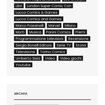
Libri
London Super Comic Con
Lucca Comics & Games
Lucca Comics and Games
Marco Frassinelli
Marvel
Milano
Morti
Musica
Panini Comics
Premi
Programmazione televisiva
Recensione
Sergio Bonelli Editore
Serie TV
Storia
Televisione
Torino Comics
Umberto Sisia
Video
Video giochi
Youtube
ARCHIVI