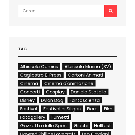
SCENA
Search
SEARCH
for:
TAG
Albissola Comics
Albissola Marina (SV)
Cagliostro E-Press
Cartoni Animati
Cinema
Cinema d'animazione
Concerti
Cosplay
Daniele Statella
Disney
Dylan Dog
Fantascienza
Festival
Festival di Sitges
Fiere
Film
Fotogallery
Fumetti
Gazzetta dello Sport
Giochi
Hellfest
Howard Phillips Lovecraft
Leo Ortolani