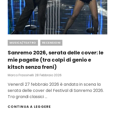
Categories
MUSICA/TEATRO
RECENSIONI
Sanremo 2026, serata delle cover: le
mie pagelle (tra colpi di genio e
kitsch senza freni)
Posted
Marco Frassinelli
28 Febbraio 2026
On
Venerdì 27 febbraio 2026 è andata in scena la
serata delle cover del Festival di Sanremo 2026.
Tra grandi classici …
SANREMO
CONTINUA A LEGGERE
2026,