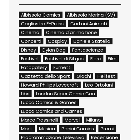
Albissola Comics
Albissola Marina (SV)
Cagliostro E-Press
Cartoni Animati
Cinema
Cinema d'animazione
Concerti
Cosplay
Daniele Statella
Disney
Dylan Dog
Fantascienza
Festival
Festival di Sitges
Fiere
Film
Fotogallery
Fumetti
Gazzetta dello Sport
Giochi
Hellfest
Howard Phillips Lovecraft
Leo Ortolani
Libri
London Super Comic Con
Lucca Comics & Games
Lucca Comics and Games
Marco Frassinelli
Marvel
Milano
Morti
Musica
Panini Comics
Premi
Programmazione televisiva
Recensione