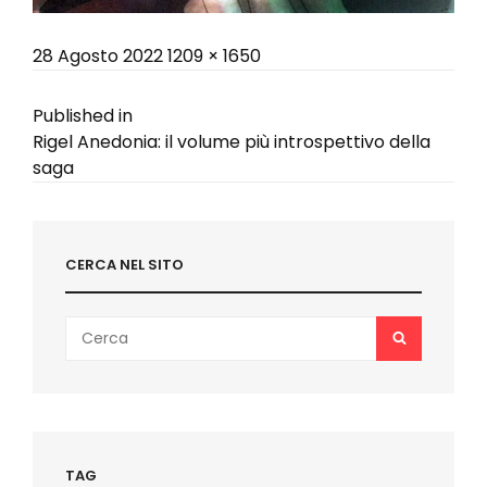
Posted
Full
28 Agosto 2022
1209 × 1650
on
size
Navigazione
Published in
Rigel Anedonia: il volume più introspettivo della
articoli
saga
CERCA NEL SITO
Search
SEARCH
for:
TAG