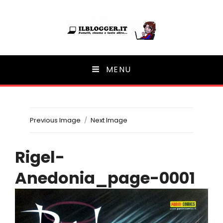
Ilblogger.it
MENU
Il portalino di blog |
Previous Image
Next Image
Rigel-
Anedonia_page-0001