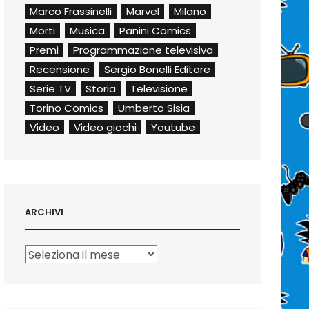
Marco Frassinelli
Marvel
Milano
Morti
Musica
Panini Comics
Premi
Programmazione televisiva
Recensione
Sergio Bonelli Editore
Serie TV
Storia
Televisione
Torino Comics
Umberto Sisia
Video
Video giochi
Youtube
ARCHIVI
Archivi