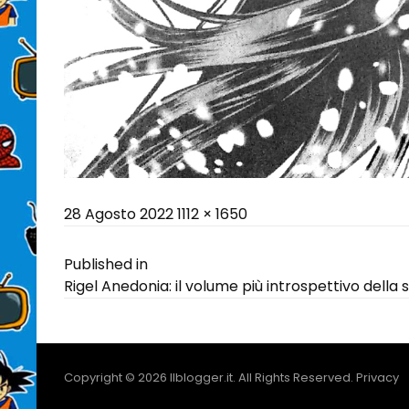
Posted
Full
28 Agosto 2022
1112 × 1650
on
size
Navigazione
Published in
Rigel Anedonia: il volume più introspettivo della
articoli
Copyright © 2026
Ilblogger.it
. All Rights Reserved.
Privacy