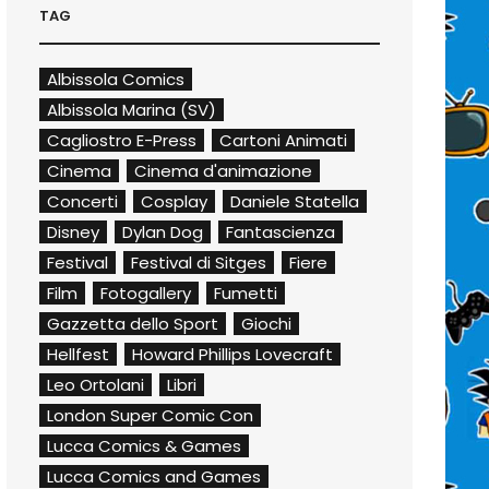
TAG
Albissola Comics
Albissola Marina (SV)
Cagliostro E-Press
Cartoni Animati
Cinema
Cinema d'animazione
Concerti
Cosplay
Daniele Statella
Disney
Dylan Dog
Fantascienza
Festival
Festival di Sitges
Fiere
Film
Fotogallery
Fumetti
Gazzetta dello Sport
Giochi
Hellfest
Howard Phillips Lovecraft
Leo Ortolani
Libri
London Super Comic Con
Lucca Comics & Games
Lucca Comics and Games