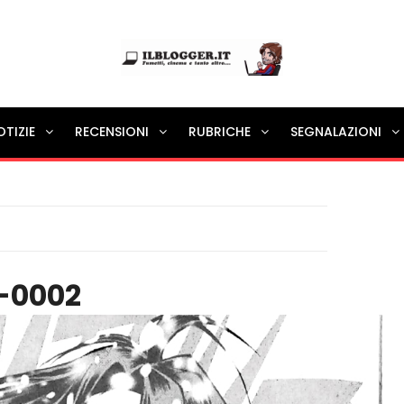
Ilblogger.it
OTIZIE
RECENSIONI
RUBRICHE
SEGNALAZIONI
Il portalino di blog |
-0002