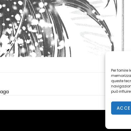
Per fornire
memorizzare
queste tec
navigazione
 saga
può influir
ACCE