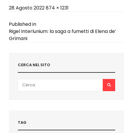
Posted
Full
28 Agosto 2022
874 × 1231
on
size
Navigazione
Published in
Rigel Interlunium: la saga a fumetti di Elena de’
articoli
Grimani
CERCA NEL SITO
Search
SEARCH
for:
TAG