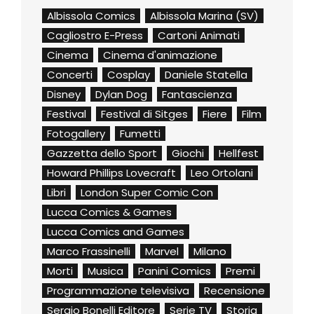
Albissola Comics
Albissola Marina (SV)
Cagliostro E-Press
Cartoni Animati
Cinema
Cinema d'animazione
Concerti
Cosplay
Daniele Statella
Disney
Dylan Dog
Fantascienza
Festival
Festival di Sitges
Fiere
Film
Fotogallery
Fumetti
Gazzetta dello Sport
Giochi
Hellfest
Howard Phillips Lovecraft
Leo Ortolani
Libri
London Super Comic Con
Lucca Comics & Games
Lucca Comics and Games
Marco Frassinelli
Marvel
Milano
Morti
Musica
Panini Comics
Premi
Programmazione televisiva
Recensione
Sergio Bonelli Editore
Serie TV
Storia