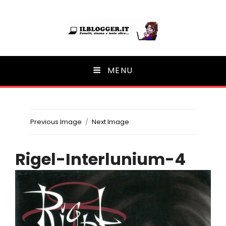
Ilblogger.it
MENU
Il portalino di blog |
Previous Image
Next Image
Rigel-Interlunium-4