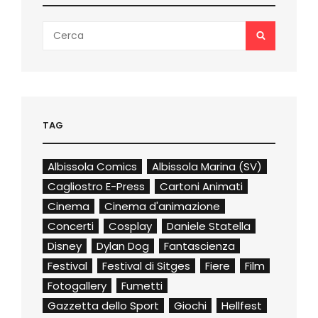
Search
SEARCH
for:
TAG
Albissola Comics
Albissola Marina (SV)
Cagliostro E-Press
Cartoni Animati
Cinema
Cinema d'animazione
Concerti
Cosplay
Daniele Statella
Disney
Dylan Dog
Fantascienza
Festival
Festival di Sitges
Fiere
Film
Fotogallery
Fumetti
Gazzetta dello Sport
Giochi
Hellfest