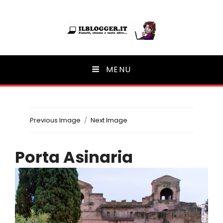
Ilblogger.it
MENU
Il portalino di blog |
Previous Image
Next Image
Porta Asinaria