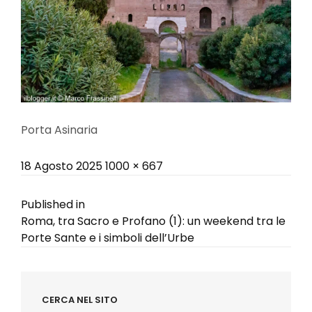
Porta Asinaria
Posted
Full
18 Agosto 2025
1000 × 667
on
size
Navigazione
Published in
Roma, tra Sacro e Profano (1): un weekend tra le
articoli
Porte Sante e i simboli dell’Urbe
CERCA NEL SITO