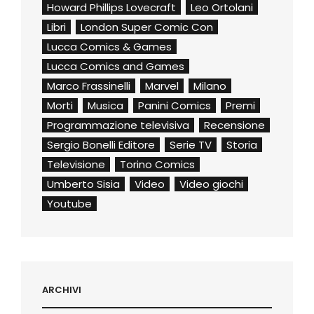
Howard Phillips Lovecraft
Leo Ortolani
Libri
London Super Comic Con
Lucca Comics & Games
Lucca Comics and Games
Marco Frassinelli
Marvel
Milano
Morti
Musica
Panini Comics
Premi
Programmazione televisiva
Recensione
Sergio Bonelli Editore
Serie TV
Storia
Televisione
Torino Comics
Umberto Sisia
Video
Video giochi
Youtube
ARCHIVI