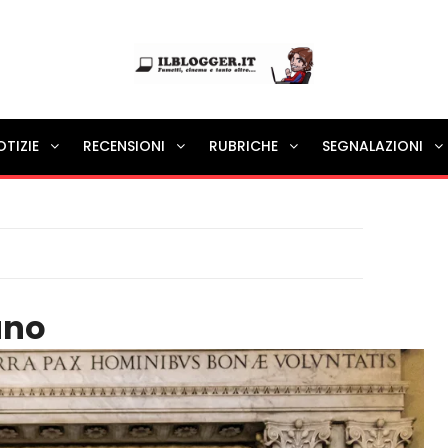
Ilblogger.it
OTIZIE
RECENSIONI
RUBRICHE
SEGNALAZIONI
Il portalino di blog |
ano