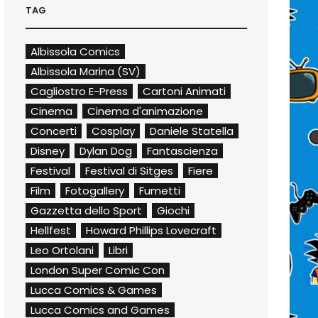
TAG
Albissola Comics
Albissola Marina (SV)
Cagliostro E-Press
Cartoni Animati
Cinema
Cinema d'animazione
Concerti
Cosplay
Daniele Statella
Disney
Dylan Dog
Fantascienza
Festival
Festival di Sitges
Fiere
Film
Fotogallery
Fumetti
Gazzetta dello Sport
Giochi
Hellfest
Howard Phillips Lovecraft
Leo Ortolani
Libri
London Super Comic Con
Lucca Comics & Games
Lucca Comics and Games