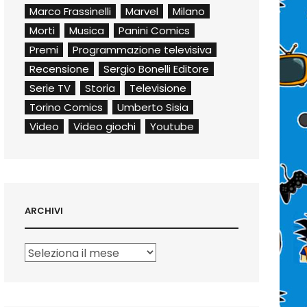
Marco Frassinelli
Marvel
Milano
Morti
Musica
Panini Comics
Premi
Programmazione televisiva
Recensione
Sergio Bonelli Editore
Serie TV
Storia
Televisione
Torino Comics
Umberto Sisia
Video
Video giochi
Youtube
ARCHIVI
Archivi