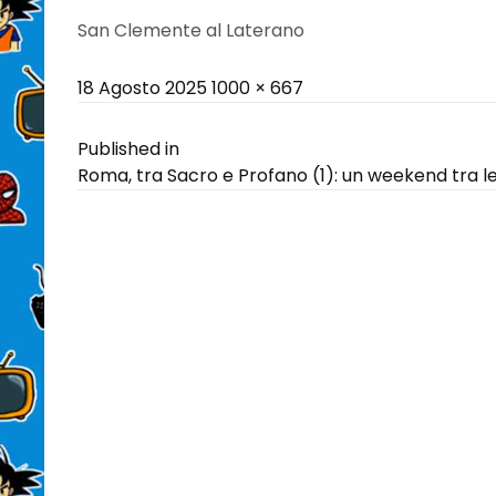
San Clemente al Laterano
Posted
Full
18 Agosto 2025
1000 × 667
on
size
Navigazione
Published in
Roma, tra Sacro e Profano (1): un weekend tra le
articoli