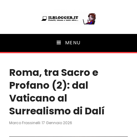
Ilblogger.it
MENU
Il portalino di blog |
Roma, tra Sacro e
Profano (2): dal
Vaticano al
Surrealismo di Dalí
Posted
Marco Frassinelli
17 Gennaio 2026
On