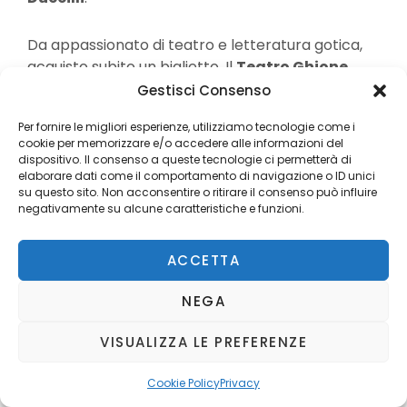
Da appassionato di teatro e letteratura gotica,
acquisto subito un biglietto. Il
Teatro Ghione
,
situato in Via delle Fornaci 37, ha un fascino
Gestisci Consenso
vittoriano perfetto per questa rappresentazione.
Per fornire le migliori esperienze, utilizziamo tecnologie come i
La scenografia cinematografica di
Sergio Gotti
,
cookie per memorizzare e/o accedere alle informazioni del
articolata su tre livelli, immerge lo spettatore in
dispositivo. Il consenso a queste tecnologie ci permetterà di
una Londra di fine Ottocento, popolata da
elaborare dati come il comportamento di navigazione o ID unici
su questo sito. Non acconsentire o ritirare il consenso può influire
mendicanti, sacerdoti, nobili e donne di
negativamente su alcune caratteristiche e funzioni.
malaffare.
ACCETTA
Il cast comprende 15 attori, tra cui
Paolo Ricchi
e
Natale Russo
(
La Mafia uccide solo d’estate
,
NEGA
Il Divo
), ma la performance più intensa è quella di
Gennaro Duccilli
, straordinario sia nei panni di
VISUALIZZA LE PREFERENZE
Jekyll che in quelli di Hyde. Suggestivi anche i
costumi e la colonna sonora originale.
Cookie Policy
Privacy