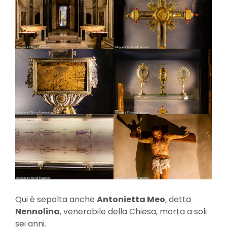
Qui è sepolta anche
Antonietta Meo
, detta
Nennolina
, venerabile della Chiesa, morta a soli
sei anni.