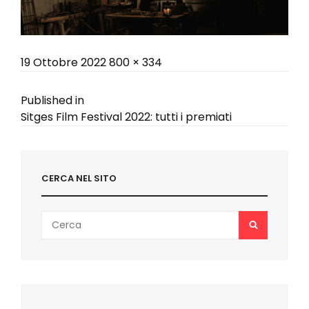
Posted
Full
19 Ottobre 2022
800 × 334
on
size
Navigazione
Published in
Sitges Film Festival 2022: tutti i premiati
articoli
CERCA NEL SITO
Search
SEARCH
for: