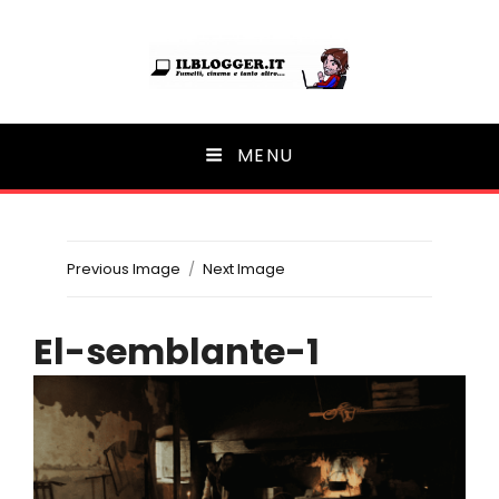
Ilblogger.it
MENU
Il portalino di blog |
Previous Image
Next Image
El-semblante-1