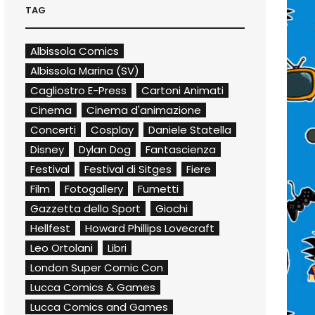
TAG
Albissola Comics
Albissola Marina (SV)
Cagliostro E-Press
Cartoni Animati
Cinema
Cinema d'animazione
Concerti
Cosplay
Daniele Statella
Disney
Dylan Dog
Fantascienza
Festival
Festival di Sitges
Fiere
Film
Fotogallery
Fumetti
Gazzetta dello Sport
Giochi
Hellfest
Howard Phillips Lovecraft
Leo Ortolani
Libri
London Super Comic Con
Lucca Comics & Games
Lucca Comics and Games