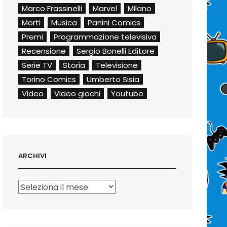
Marco Frassinelli
Marvel
Milano
Morti
Musica
Panini Comics
Premi
Programmazione televisiva
Recensione
Sergio Bonelli Editore
Serie TV
Storia
Televisione
Torino Comics
Umberto Sisia
Video
Video giochi
Youtube
ARCHIVI
Archivi