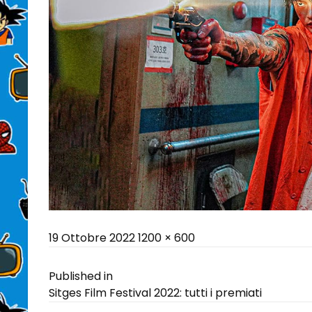
Posted
Full
19 Ottobre 2022
1200 × 600
on
size
Navigazione
Published in
Sitges Film Festival 2022: tutti i premiati
articoli