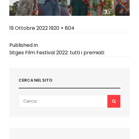
Posted
Full
19 Ottobre 2022
1920 × 804
on
size
Navigazione
Published in
Sitges Film Festival 2022: tutti i premiati
articoli
CERCA NEL SITO
Search
SEARCH
for: