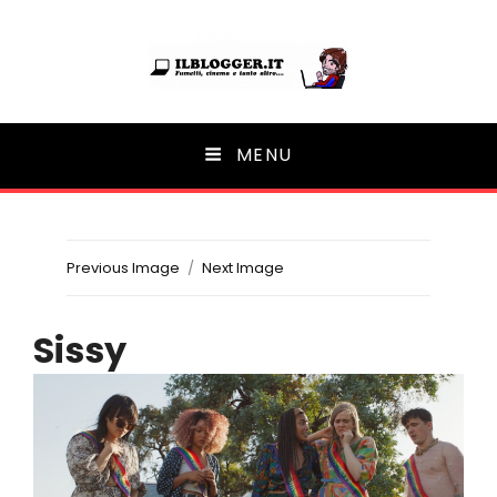
Ilblogger.it
MENU
Il portalino di blog |
Previous Image
Next Image
Sissy