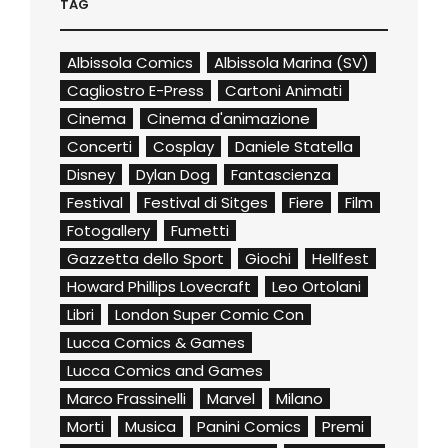
TAG
Albissola Comics
Albissola Marina (SV)
Cagliostro E-Press
Cartoni Animati
Cinema
Cinema d'animazione
Concerti
Cosplay
Daniele Statella
Disney
Dylan Dog
Fantascienza
Festival
Festival di Sitges
Fiere
Film
Fotogallery
Fumetti
Gazzetta dello Sport
Giochi
Hellfest
Howard Phillips Lovecraft
Leo Ortolani
Libri
London Super Comic Con
Lucca Comics & Games
Lucca Comics and Games
Marco Frassinelli
Marvel
Milano
Morti
Musica
Panini Comics
Premi