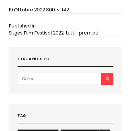
Posted
Full
19 Ottobre 2022
800 × 1142
on
size
Navigazione
Published in
Sitges Film Festival 2022: tutti i premiati
articoli
CERCA NEL SITO
Search
SEARCH
for:
TAG