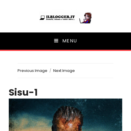
Ilblogger.it
MENU
Il portalino di blog |
Previous Image
Next Image
Sisu-1