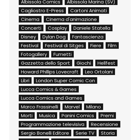
Albissola Comics
Albissola Marina (SV)
Cagliostro E-Press
Cartoni Animati
Cinema
Cinema d'animazione
Concerti
Cosplay
Daniele Statella
Disney
Dylan Dog
Fantascienza
Festival
Festival di Sitges
Fiere
Film
Fotogallery
Fumetti
Gazzetta dello Sport
Giochi
Hellfest
Howard Phillips Lovecraft
Leo Ortolani
Libri
London Super Comic Con
Lucca Comics & Games
Lucca Comics and Games
Marco Frassinelli
Marvel
Milano
Morti
Musica
Panini Comics
Premi
Programmazione televisiva
Recensione
Sergio Bonelli Editore
Serie TV
Storia