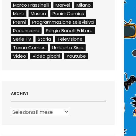
Marco Frassinelli
Marvel
Milano
Morti
Musica
Panini Comics
Premi
Programmazione televisiva
Recensione
Sergio Bonelli Editore
Serie TV
Storia
Televisione
Torino Comics
Umberto Sisia
Video
Video giochi
Youtube
ARCHIVI
Archivi