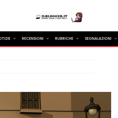
Ilblogger.it
OTIZIE
RECENSIONI
RUBRICHE
SEGNALAZIONI
Il portalino di blog |