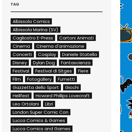
TAG
Albissola Comics
Albissola Marina (SV)
Cagliostro E-Press
Cartoni Animati
Cinema
Cinema d'animazione
Concerti
Cosplay
Daniele Statella
Disney
Dylan Dog
Fantascienza
Festival
Festival di Sitges
Fiere
Film
Fotogallery
Fumetti
Gazzetta dello Sport
Giochi
Hellfest
Howard Phillips Lovecraft
Leo Ortolani
Libri
London Super Comic Con
Lucca Comics & Games
Lucca Comics and Games