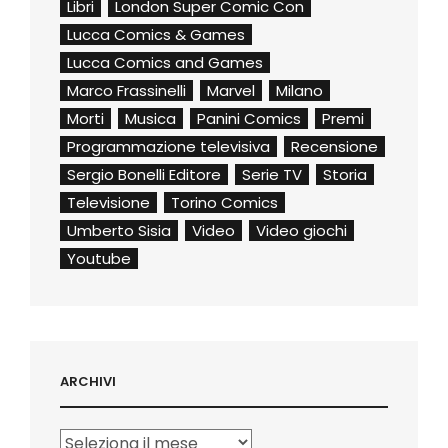
Libri
London Super Comic Con
Lucca Comics & Games
Lucca Comics and Games
Marco Frassinelli
Marvel
Milano
Morti
Musica
Panini Comics
Premi
Programmazione televisiva
Recensione
Sergio Bonelli Editore
Serie TV
Storia
Televisione
Torino Comics
Umberto Sisia
Video
Video giochi
Youtube
ARCHIVI
Archivi