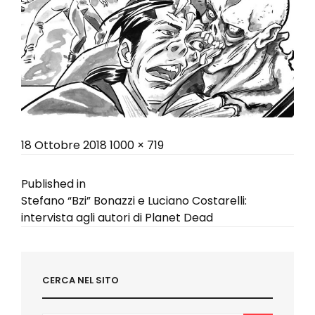
Posted
Full
18 Ottobre 2018
1000 × 719
on
size
Navigazione
Published in
Stefano “Bzi” Bonazzi e Luciano Costarelli:
articoli
intervista agli autori di Planet Dead
CERCA NEL SITO