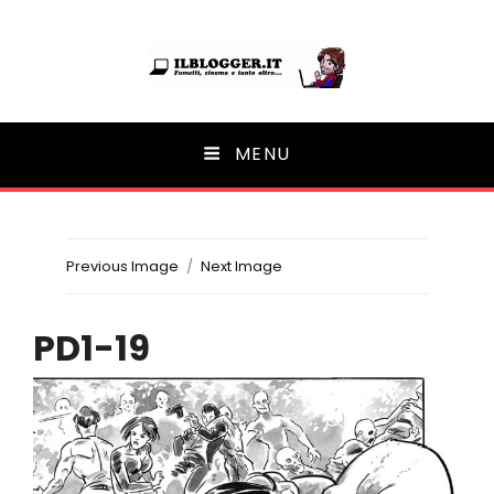
Ilblogger.it
MENU
Il portalino di blog |
Previous Image
Next Image
PD1-19