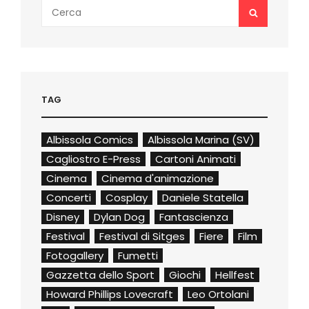
Search
SEARCH
for:
TAG
Albissola Comics
Albissola Marina (SV)
Cagliostro E-Press
Cartoni Animati
Cinema
Cinema d'animazione
Concerti
Cosplay
Daniele Statella
Disney
Dylan Dog
Fantascienza
Festival
Festival di Sitges
Fiere
Film
Fotogallery
Fumetti
Gazzetta dello Sport
Giochi
Hellfest
Howard Phillips Lovecraft
Leo Ortolani