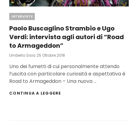
Categories
INTERVISTE
Paolo Buscaglino Strambio e Ugo
Verdi: intervista agli autori di “Road
to Armageddon”
Posted
Umberto Sisia
25 Ottobre 2018
On
Uno dei fumetti di cui personalmente attendo
l’uscita con particolare curiosità e aspettativa è
Road to Armageddon – Una nuova …
PAOLO
CONTINUA A LEGGERE
BUSCAGLINO
STRAMBIO
E
UGO
VERDI:
INTERVISTA
AGLI