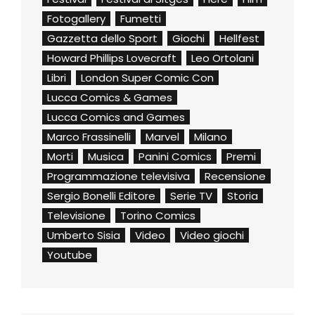
Fotogallery
Fumetti
Gazzetta dello Sport
Giochi
Hellfest
Howard Phillips Lovecraft
Leo Ortolani
Libri
London Super Comic Con
Lucca Comics & Games
Lucca Comics and Games
Marco Frassinelli
Marvel
Milano
Morti
Musica
Panini Comics
Premi
Programmazione televisiva
Recensione
Sergio Bonelli Editore
Serie TV
Storia
Televisione
Torino Comics
Umberto Sisia
Video
Video giochi
Youtube