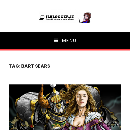
Ilblogger.it
MENU
Il portalino di blog |
TAG:
BART SEARS