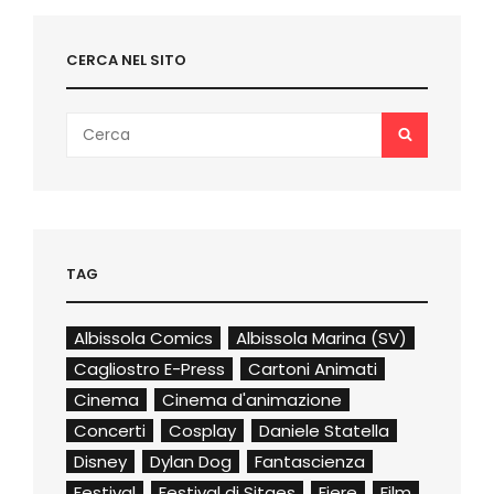
AUTORI
DI
“ROAD
CERCA NEL SITO
TO
ARMAGEDDON”
Search
SEARCH
for:
TAG
Albissola Comics
Albissola Marina (SV)
Cagliostro E-Press
Cartoni Animati
Cinema
Cinema d'animazione
Concerti
Cosplay
Daniele Statella
Disney
Dylan Dog
Fantascienza
Festival
Festival di Sitges
Fiere
Film