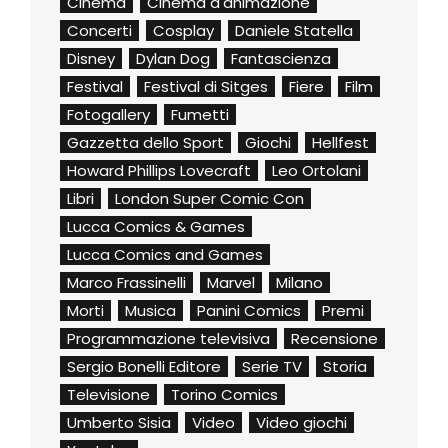
Cinema
Cinema d'animazione
Concerti
Cosplay
Daniele Statella
Disney
Dylan Dog
Fantascienza
Festival
Festival di Sitges
Fiere
Film
Fotogallery
Fumetti
Gazzetta dello Sport
Giochi
Hellfest
Howard Phillips Lovecraft
Leo Ortolani
Libri
London Super Comic Con
Lucca Comics & Games
Lucca Comics and Games
Marco Frassinelli
Marvel
Milano
Morti
Musica
Panini Comics
Premi
Programmazione televisiva
Recensione
Sergio Bonelli Editore
Serie TV
Storia
Televisione
Torino Comics
Umberto Sisia
Video
Video giochi