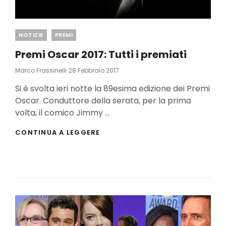
Categories
NOTIZIE
PREMI
Premi Oscar 2017: Tutti i premiati
Posted
Marco Frassinelli
28 Febbraio 2017
On
Si è svolta ieri notte la 89esima edizione dei Premi
Oscar. Conduttore della serata, per la prima
volta, il comico Jimmy …
PREMI
CONTINUA A LEGGERE
OSCAR
2017:
TUTTI
I
PREMIATI