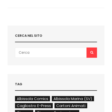
I
PREMIATI
CERCA NEL SITO
Search
SEARCH
for:
TAG
Albissola Comics
Albissola Marina (SV)
Cagliostro E-Press
Cartoni Animati