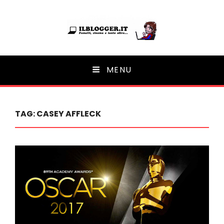
Ilblogger.it
MENU
Il portalino di blog |
TAG:
CASEY AFFLECK