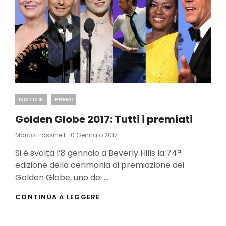
Categories
NOTIZIE
PREMI
Golden Globe 2017: Tutti i premiati
Posted
Marco Frassinelli
10 Gennaio 2017
On
Si è svolta l’8 gennaio a Beverly Hills la 74ª
edizione della cerimonia di premiazione dei
Golden Globe, uno dei …
GOLDEN
CONTINUA A LEGGERE
GLOBE
2017:
TUTTI