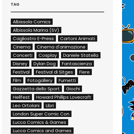
TAG
Albissola Comics
Albissola Marina (SV)
Cagliostro E-Press
Cartoni Animati
Cinema
Cinema d'animazione
Concerti
Cosplay
Daniele Statella
Disney
Dylan Dog
Fantascienza
Festival
Festival di Sitges
Fiere
Film
Fotogallery
Fumetti
Gazzetta dello Sport
Giochi
Hellfest
Howard Phillips Lovecraft
Leo Ortolani
Libri
London Super Comic Con
Lucca Comics & Games
Lucca Comics and Games