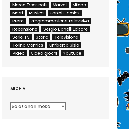
Marco Frassinelli
Marvel
Milano
Morti
Musica
Panini Comics
Premi
Programmazione televisiva
Recensione
Sergio Bonelli Editore
Serie TV
Storia
Televisione
Torino Comics
Umberto Sisia
Video
Video giochi
Youtube
ARCHIVI
Archivi