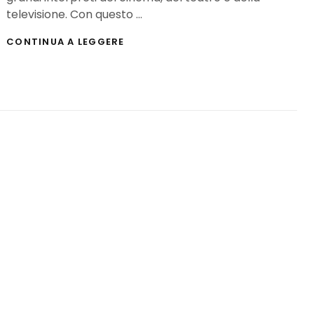
televisione. Con questo …
I
CONTINUA A LEGGERE
PIÙ
IMPORTANTI
ATTORI
MORTI
NEL
2024