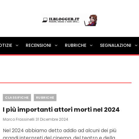
Ilblogger.it
OTIZIE
RECENSIONI
RUBRICHE
SEGNALAZIONI
Il portalino di blog |
Categories
CLASSIFICHE
RUBRICHE
I più importanti attori morti nel 2024
Posted
Marco Frassinelli
31 Dicembre 2024
On
Nel 2024 abbiamo detto addio ad alcuni dei più
grandi interpreti del cinema, del teatro e della