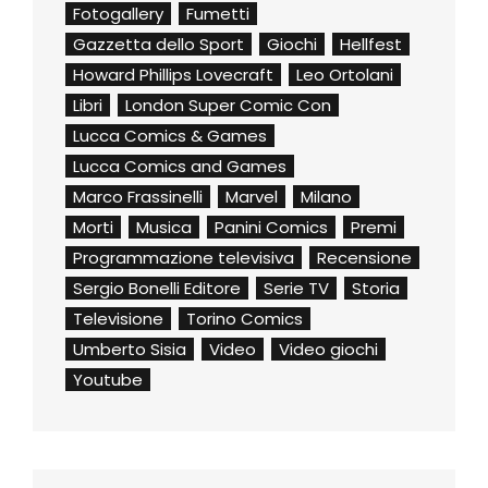
Fotogallery
Fumetti
Gazzetta dello Sport
Giochi
Hellfest
Howard Phillips Lovecraft
Leo Ortolani
Libri
London Super Comic Con
Lucca Comics & Games
Lucca Comics and Games
Marco Frassinelli
Marvel
Milano
Morti
Musica
Panini Comics
Premi
Programmazione televisiva
Recensione
Sergio Bonelli Editore
Serie TV
Storia
Televisione
Torino Comics
Umberto Sisia
Video
Video giochi
Youtube