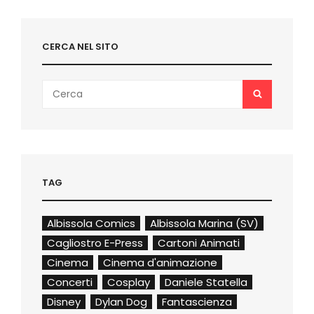
E
LE
ULTIME
CERCA NEL SITO
NOVITÀ
Search
SEARCH
for:
TAG
Albissola Comics
Albissola Marina (SV)
Cagliostro E-Press
Cartoni Animati
Cinema
Cinema d'animazione
Concerti
Cosplay
Daniele Statella
Disney
Dylan Dog
Fantascienza