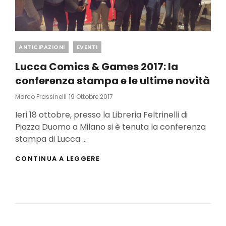
Categories
ANTICIPAZIONI
EVENTI
Lucca Comics & Games 2017: la
conferenza stampa e le ultime novità
Posted
Marco Frassinelli
19 Ottobre 2017
On
Ieri 18 ottobre, presso la Libreria Feltrinelli di
Piazza Duomo a Milano si è tenuta la conferenza
stampa di Lucca …
LUCCA
CONTINUA A LEGGERE
COMICS
&
GAMES
2017:
LA
CONFERENZA
STAMPA