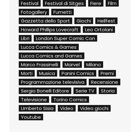
Festival
Festival di Sitges
Fiere
Film
Fotogallery
Fumetti
Gazzetta dello Sport
Giochi
Hellfest
Howard Phillips Lovecraft
Leo Ortolani
Libri
London Super Comic Con
Lucca Comics & Games
Lucca Comics and Games
Marco Frassinelli
Marvel
Milano
Morti
Musica
Panini Comics
Premi
Programmazione televisiva
Recensione
Sergio Bonelli Editore
Serie TV
Storia
Televisione
Torino Comics
Umberto Sisia
Video
Video giochi
Youtube