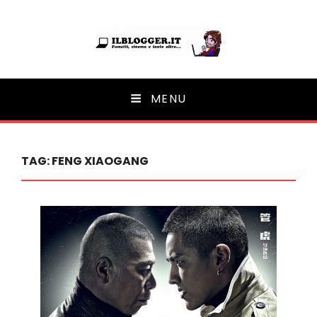
Ilblogger.it
MENU
Il portalino di blog |
TAG:
FENG XIAOGANG