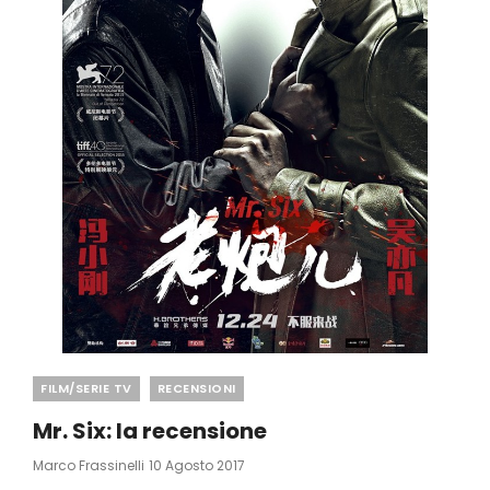
Categories
FILM/SERIE TV
RECENSIONI
Mr. Six: la recensione
Posted
Marco Frassinelli
10 Agosto 2017
On