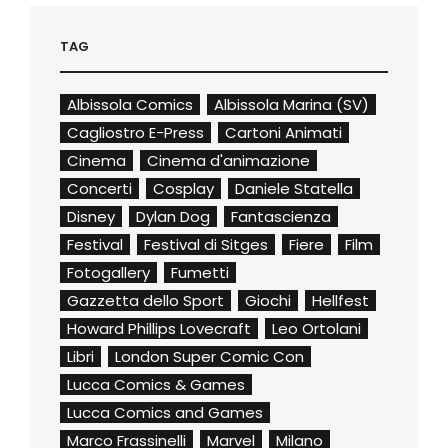
TAG
Albissola Comics
Albissola Marina (SV)
Cagliostro E-Press
Cartoni Animati
Cinema
Cinema d'animazione
Concerti
Cosplay
Daniele Statella
Disney
Dylan Dog
Fantascienza
Festival
Festival di Sitges
Fiere
Film
Fotogallery
Fumetti
Gazzetta dello Sport
Giochi
Hellfest
Howard Phillips Lovecraft
Leo Ortolani
Libri
London Super Comic Con
Lucca Comics & Games
Lucca Comics and Games
Marco Frassinelli
Marvel
Milano