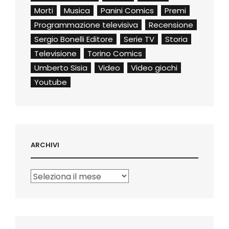
Morti
Musica
Panini Comics
Premi
Programmazione televisiva
Recensione
Sergio Bonelli Editore
Serie TV
Storia
Televisione
Torino Comics
Umberto Sisia
Video
Video giochi
Youtube
ARCHIVI
Archivi