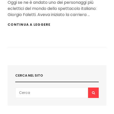
Oggi se ne è andato uno dei personaggi più
eclettici del mondo dello spettacolo italiano:
Giorgio Faletti. Aveva iniziato la carriera …
GIORGIO
CONTINUA A LEGGERE
FALETTI:
ADDIO
AL
CELEBRE
COMICO,
ATTORE,
SCRITTORE
E
CANTAUTORE
CERCA NEL SITO
Search
SEARCH
for: