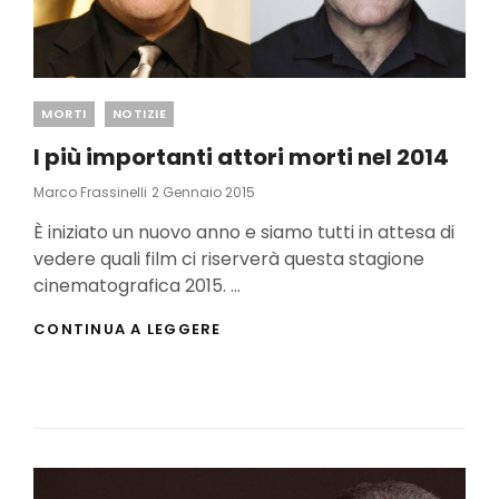
Categories
MORTI
NOTIZIE
I più importanti attori morti nel 2014
Posted
Marco Frassinelli
2 Gennaio 2015
On
È iniziato un nuovo anno e siamo tutti in attesa di
vedere quali film ci riserverà questa stagione
cinematografica 2015. …
I
CONTINUA A LEGGERE
PIÙ
IMPORTANTI
ATTORI
MORTI
NEL
2014