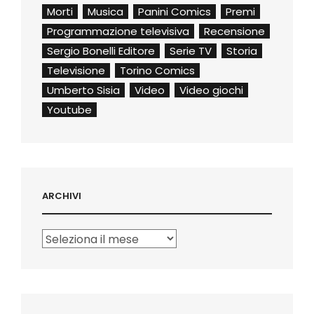
Morti
Musica
Panini Comics
Premi
Programmazione televisiva
Recensione
Sergio Bonelli Editore
Serie TV
Storia
Televisione
Torino Comics
Umberto Sisia
Video
Video giochi
Youtube
ARCHIVI
Archivi