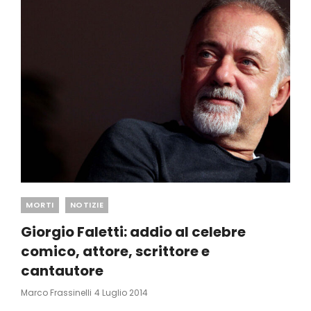
Categories
MORTI
NOTIZIE
Giorgio Faletti: addio al celebre
comico, attore, scrittore e
cantautore
Posted
Marco Frassinelli
4 Luglio 2014
On