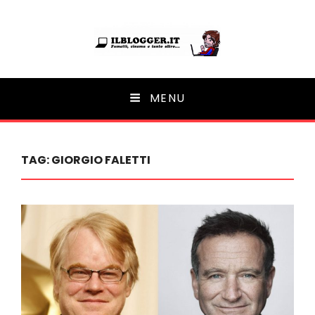
Ilblogger.it
MENU
Il portalino di blog |
TAG:
GIORGIO FALETTI