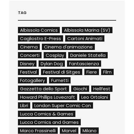
TAG
Albissola Comics
Albissola Marina (SV)
Cagliostro E-Press
Cartoni Animati
Cinema
Cinema d'animazione
Concerti
Cosplay
Daniele Statella
Disney
Dylan Dog
Fantascienza
Festival
Festival di Sitges
Fiere
Film
Fotogallery
Fumetti
Gazzetta dello Sport
Giochi
Hellfest
Howard Phillips Lovecraft
Leo Ortolani
Libri
London Super Comic Con
Lucca Comics & Games
Lucca Comics and Games
Marco Frassinelli
Marvel
Milano