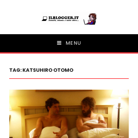
Ilblogger.it
MENU
Il portalino di blog |
TAG:
KATSUHIRO OTOMO