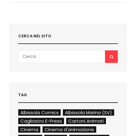
(1):
FAST
&
FURIOUS
6,
EPIC,
CERCA NEL SITO
AKIRA
Search
SEARCH
for:
TAG
Albissola Comics
Albissola Marina (SV)
Cagliostro E-Press
Cartoni Animati
Cinema
Cinema d'animazione