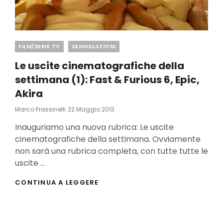
Categories
FILM/SERIE TV
SEGNALAZIONI
Le uscite cinematografiche della
settimana (1): Fast & Furious 6, Epic,
Akira
Posted
Marco Frassinelli
22 Maggio 2013
On
Inauguriamo una nuova rubrica: Le uscite
cinematografiche della settimana. Ovviamente
non sarà una rubrica completa, con tutte tutte le
uscite …
LE
CONTINUA A LEGGERE
USCITE
CINEMATOGRAFICHE
DELLA
SETTIMANA