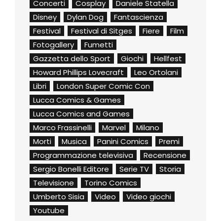
Concerti
Cosplay
Daniele Statella
Disney
Dylan Dog
Fantascienza
Festival
Festival di Sitges
Fiere
Film
Fotogallery
Fumetti
Gazzetta dello Sport
Giochi
Hellfest
Howard Phillips Lovecraft
Leo Ortolani
Libri
London Super Comic Con
Lucca Comics & Games
Lucca Comics and Games
Marco Frassinelli
Marvel
Milano
Morti
Musica
Panini Comics
Premi
Programmazione televisiva
Recensione
Sergio Bonelli Editore
Serie TV
Storia
Televisione
Torino Comics
Umberto Sisia
Video
Video giochi
Youtube