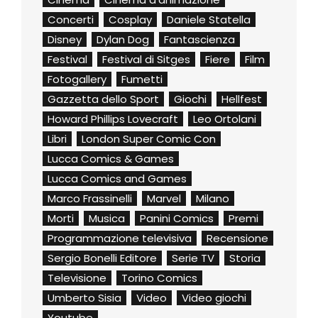
Concerti
Cosplay
Daniele Statella
Disney
Dylan Dog
Fantascienza
Festival
Festival di Sitges
Fiere
Film
Fotogallery
Fumetti
Gazzetta dello Sport
Giochi
Hellfest
Howard Phillips Lovecraft
Leo Ortolani
Libri
London Super Comic Con
Lucca Comics & Games
Lucca Comics and Games
Marco Frassinelli
Marvel
Milano
Morti
Musica
Panini Comics
Premi
Programmazione televisiva
Recensione
Sergio Bonelli Editore
Serie TV
Storia
Televisione
Torino Comics
Umberto Sisia
Video
Video giochi
Youtube