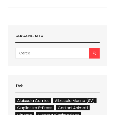
ROMA:
ECCO
I
PREMIATI
CERCA NEL SITO
Search
SEARCH
for:
TAG
Albissola Comics
Albissola Marina (SV)
Cagliostro E-Press
Cartoni Animati
Cinema
Cinema d'animazione