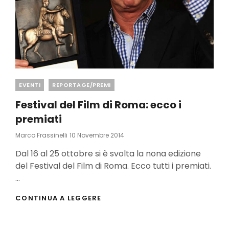
Categories
EVENTI
REPORTAGE/PREMI
Festival del Film di Roma: ecco i
premiati
Posted
Marco Frassinelli
10 Novembre 2014
On
Dal 16 al 25 ottobre si è svolta la nona edizione
del Festival del Film di Roma. Ecco tutti i premiati.
…
FESTIVAL
CONTINUA A LEGGERE
DEL
FILM
DI