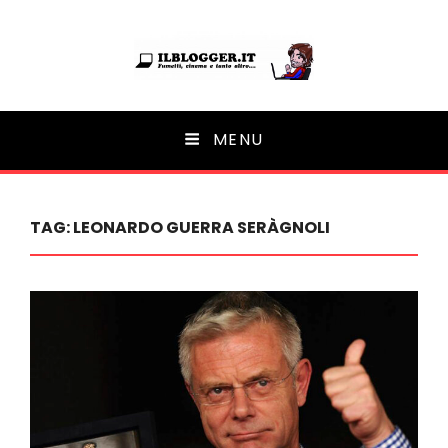
Ilblogger.it
MENU
Il portalino di blog |
TAG:
LEONARDO GUERRA SERÀGNOLI