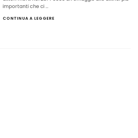
importanti che ci …
LE
CONTINUA A LEGGERE
PIÙ
IMPORTANTI
ATTRICI
MORTE
NEL
2014