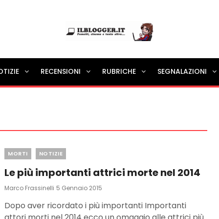
Ilblogger.it
OTIZIE
RECENSIONI
RUBRICHE
SEGNALAZIONI
Il portalino di blog |
Categories
MORTI
NOTIZIE
Le più importanti attrici morte nel 2014
Posted
Marco Frassinelli
5 Gennaio 2015
On
Dopo aver ricordato i più importanti Importanti
attori morti nel 2014 ecco un omaggio alle attrici più