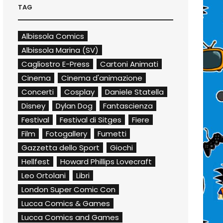
TAG
Albissola Comics
Albissola Marina (SV)
Cagliostro E-Press
Cartoni Animati
Cinema
Cinema d'animazione
Concerti
Cosplay
Daniele Statella
Disney
Dylan Dog
Fantascienza
Festival
Festival di Sitges
Fiere
Film
Fotogallery
Fumetti
Gazzetta dello Sport
Giochi
Hellfest
Howard Phillips Lovecraft
Leo Ortolani
Libri
London Super Comic Con
Lucca Comics & Games
Lucca Comics and Games