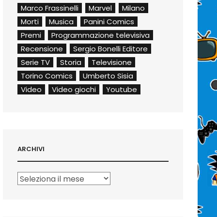
Marco Frassinelli
Marvel
Milano
Morti
Musica
Panini Comics
Premi
Programmazione televisiva
Recensione
Sergio Bonelli Editore
Serie TV
Storia
Televisione
Torino Comics
Umberto Sisia
Video
Video giochi
Youtube
ARCHIVI
Archivi