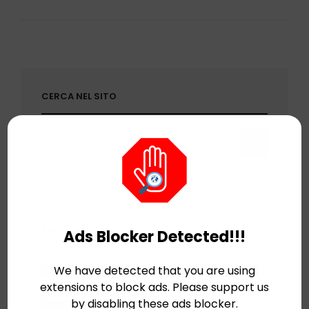
2014:
NOVITÀ
DELL’AREA
GAMES
(PARTE
2)
CERCA NEL SITO
Search
SEARCH
for:
TAG
Ads Blocker Detected!!!
Albissola Comics
Albissola Marina (SV)
We have detected that you are using
extensions to block ads. Please support us
Cagliostro E-Press
Cartoni Animati
by disabling these ads blocker.
Cinema
Cinema d'animazione