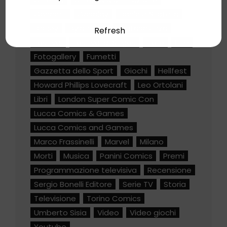
Concerti
Cosplay
Daniele Statella
Disney
Dylan Dog
Fantascienza
Refresh
Festival
Festival di Sitges
Fiere
Film
Fotogallery
Fumetti
Gazzetta dello Sport
Giochi
Hellfest
Howard Phillips Lovecraft
Leo Ortolani
Libri
London Super Comic Con
Lucca Comics & Games
Lucca Comics and Games
Marco Frassinelli
Marvel
Milano
Morti
Musica
Panini Comics
Premi
Programmazione televisiva
Recensione
Sergio Bonelli Editore
Serie TV
Storia
Televisione
Torino Comics
Umberto Sisia
Video
Video giochi
Youtube