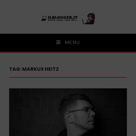
Ilblogger.it
MENU
Il portalino di blog |
TAG:
MARKUS HEITZ