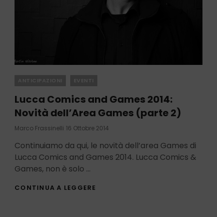
Categories
ANTICIPAZIONI
EVENTI
Lucca Comics and Games 2014:
Novità dell’Area Games (parte 2)
Posted
Marco Frassinelli
16 Ottobre 2014
On
Continuiamo da qui, le novità dell’area Games di
Lucca Comics and Games 2014. Lucca Comics &
Games, non è solo …
LUCCA
CONTINUA A LEGGERE
COMICS
AND
GAMES