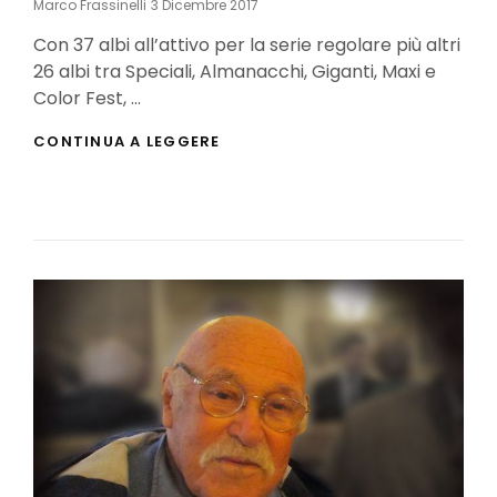
Posted
Marco Frassinelli
3 Dicembre 2017
On
Con 37 albi all’attivo per la serie regolare più altri
26 albi tra Speciali, Almanacchi, Giganti, Maxi e
Color Fest, …
INTERVISTA
CONTINUA A LEGGERE
AL
FUMETTISTA
GIOVANNI
FREGHIERI