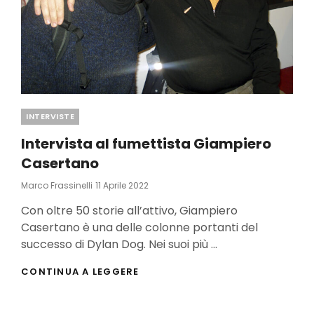
Categories
INTERVISTE
Intervista al fumettista Giampiero
Casertano
Posted
Marco Frassinelli
11 Aprile 2022
On
Con oltre 50 storie all’attivo, Giampiero
Casertano è una delle colonne portanti del
successo di Dylan Dog. Nei suoi più …
INTERVISTA
CONTINUA A LEGGERE
AL
FUMETTISTA
GIAMPIERO