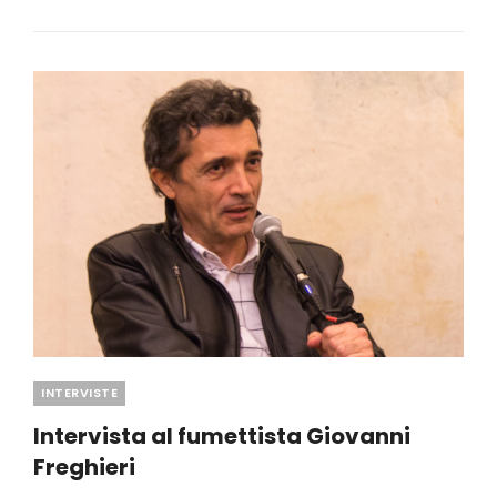
CASERTANO
Categories
INTERVISTE
Intervista al fumettista Giovanni
Freghieri