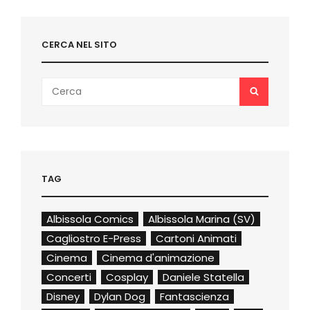
CERCA NEL SITO
Search
SEARCH
for:
TAG
Albissola Comics
Albissola Marina (SV)
Cagliostro E-Press
Cartoni Animati
Cinema
Cinema d'animazione
Concerti
Cosplay
Daniele Statella
Disney
Dylan Dog
Fantascienza