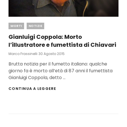
Categories
MORTI
NOTIZIE
Gianluigi Coppola: Morto
l’illustratore e fumettista di Chiavari
Posted
Marco Frassinelli
30 Agosto 2015
On
Brutta notizia per il fumetto italiano: qualche
giorno fa è morto all’età di 87 anni il fumettista
Gianluigi Coppola, detto …
GIANLUIGI
CONTINUA A LEGGERE
COPPOLA:
MORTO
L’ILLUSTRATORE
E
FUMETTISTA
DI
CHIAVARI