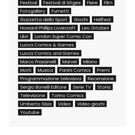
Festival
Festival di Sitges
Fiere
Film
Fotogallery
Fumetti
Gazzetta dello Sport
Giochi
Hellfest
Howard Phillips Lovecraft
Leo Ortolani
Libri
London Super Comic Con
Lucca Comics & Games
Lucca Comics and Games
Marco Frassinelli
Marvel
Milano
Morti
Musica
Panini Comics
Premi
Programmazione televisiva
Recensione
Sergio Bonelli Editore
Serie TV
Storia
Televisione
Torino Comics
Umberto Sisia
Video
Video giochi
Youtube